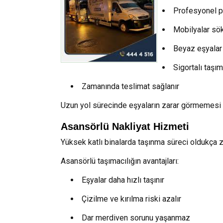
Profesyonel p
Mobilyalar sök
Beyaz eşyalar 
Sigortalı taşı
Zamanında teslimat sağlanır
Uzun yol sürecinde eşyaların zarar görmemesi iç
Asansörlü Nakliyat Hizmeti
Yüksek katlı binalarda taşınma süreci oldukça z
Asansörlü taşımacılığın avantajları:
Eşyalar daha hızlı taşınır
Çizilme ve kırılma riski azalır
Dar merdiven sorunu yaşanmaz