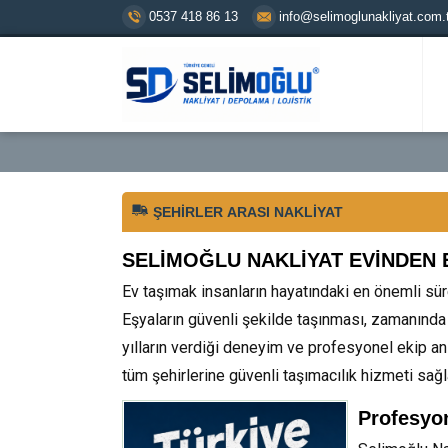
0537 418 86 13
info@selimoglunakliyat.com.t
ŞEHIRLER ARASI NAKLIYAT
SELİMOĞLU NAKLİYAT EVİNDEN 
Ev taşımak insanların hayatındaki en önemli süre
Eşyaların güvenli şekilde taşınması, zamanınd
yılların verdiği deneyim ve profesyonel ekip an
tüm şehirlerine güvenli taşımacılık hizmeti sağ
Profesyo