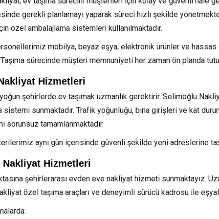
liyat, ev taşıma sürecini müşterileri için kolay ve güvenli hale 
sinde gerekli planlamayı yaparak süreci hızlı şekilde yönetmekted
in özel ambalajlama sistemleri kullanılmaktadır.
rsonellerimiz mobilya, beyaz eşya, elektronik ürünler ve hassas e
. Taşıma sürecinde müşteri memnuniyeti her zaman ön planda tutu
 Nakliyat Hizmetleri
 yoğun şehirlerde ev taşımak uzmanlık gerektirir. Selimoğlu Nakliya
a sistemi sunmaktadır. Trafik yoğunluğu, bina girişleri ve kat dur
mi sorunsuz tamamlanmaktadır.
erilerimiz aynı gün içerisinde güvenli şekilde yeni adreslerine ta
 Nakliyat Hizmetleri
oktasına şehirlerarası evden eve nakliyat hizmeti sunmaktayız. U
akliyat özel taşıma araçları ve deneyimli sürücü kadrosu ile eşyal
malarda: