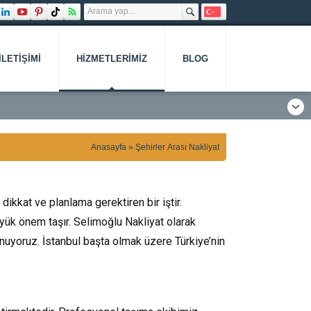
İLETIŞIMI
HIZMETLERIMIZ
BLOG
Anasayfa
»
Şehirler Arası Nakliyat
ikkat ve planlama gerektiren bir iştir.
ük önem taşır. Selimoğlu Nakliyat olarak
unuyoruz. İstanbul başta olmak üzere Türkiye’nin