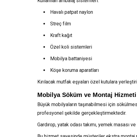
Kullanılan ambalaj sistemleri:
Havalı patpat naylon
Streç film
Kraft kağıt
Özel koli sistemleri
Mobilya battaniyesi
Köşe koruma aparatları
Kırılacak mutfak eşyaları özel kutulara yerleştir
Mobilya Söküm ve Montaj Hizmeti
Büyük mobilyaların taşınabilmesi için sökülmes
profesyonel şekilde gerçekleştirmektedir.
Gardırop, yatak odası takımı, yemek masası ve d
Bu hizmet sayesinde müşteriler ekstra montaj