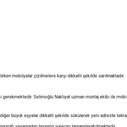
ilirken mobilyalar çizilmelere karşı dikkatli şekilde sarılmaktadır.
i gerekmektedir. Selimoğlu Nakliyat uzman montaj ekibi ile mobil
iğer büyük eşyalar dikkatli şekilde sökülerek yeni adreste tekrar
 masrafı yaşamadan taşınma sürecini tamamlayabilmektedir.