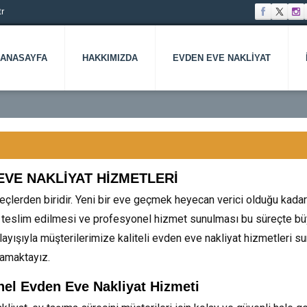
r
ANASAYFA
HAKKIMIZDA
EVDEN EVE NAKLIYAT
EVE NAKLİYAT HİZMETLERİ
çlerden biridir. Yeni bir eve geçmek heyecan verici olduğu kadar d
a teslim edilmesi ve profesyonel hizmet sunulması bu süreçte büy
layışıyla müşterilerimize kaliteli evden eve nakliyat hizmetleri s
lamaktayız.
nel Evden Eve Nakliyat Hizmeti