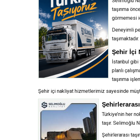
Selimoğlu Nak
taşınma önce
görmemesi iç
Deneyimli pe
taşımaktadır
Şehir İçi
İstanbul gibi
planlı çalışm
taşınma işle
Şehir içi nakliyat hizmetlerimiz sayesinde müşt
Şehirlerarası
Türkiye’nin her n
taşır. Selimoğlu N
Şehirlerarası taşı