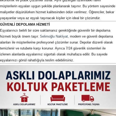
ekonomik ve pratik çözümler sunar. Aynı güzergâh üzerindeki farklı
müşterilerin eşyaları uygun şekilde planlanarak taşınır. Bu yöntem sayesinde
maliyetler düşürülürken hizmet kalitesinden ödün verilmez. Öğrenciler, bekar
yaşayanlar veya az eşyalı taşınacak kişiler için ideal bir çözümdür.
GÜVENLİ DEPOLAMA HİZMETİ
Eşyalarınızı belirli bir süre saklamanız gerektiğinde güvenilir bir depolama
hizmeti büyük önem taşır.
Selimoğlu Nakliyat,
modern ve güvenli depolama
alanları ile müşterilerine profesyonel çözümler sunar. Depolar düzenli olarak
temizlenir ve rutubete karşı korunur. Ayrıca 7/24 güvenlik sistemleri ile
izlenen alanlarda eşyalarınız sigortalı olarak muhafaza edilir. Bu sayede
eşyalarınızı gönül rahatlığıyla teslim edebilirsiniz.