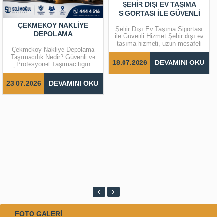
ŞEHIR DIŞI EV TAŞIMA
SIGORTASI ILE GÜVENLI
HIZMET
ÇEKMEKOY NAKLIYE
Şehir Dışı Ev Taşıma Sigortası
DEPOLAMA
ile Güvenli Hizmet Şehir dışı ev
taşıma hizmeti, uzun mesafeli
Çekmekoy Nakliye Depolama
nakliyat süreçlerinde
Taşımacılık Nedir? Güvenli ve
profesyonellik ve güven
18.07.2026
DEVAMINI OKU
Profesyonel Taşımacılığın
gerektiren önemli bir hizmettir.
Önemi Taşımacılık, insanların
Eşyalarınızın güvenle yeni
yaşamlarını ve iş süreçlerini
adresinize ulaştırılması için
23.07.2026
DEVAMINI OKU
kolaylaştıran en önemli hizmet
sigortalı taşımacılık büyük
sektörlerinden biridir. Ev taşıma,
avantaj sağlar. Taşıma
ofis taşıma, şehirler arası
öncesinde yapılan ekspertiz
nakliyat, eşya depolama ve
çalışmasıyla...
parça eşya taşıma gibi
hizmetler sayesinde taşınma
süreci...
FOTO GALERİ