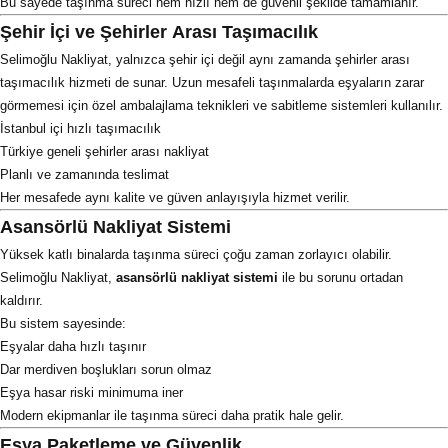
Bu sayede taşınma süreci hem hızlı hem de güvenli şekilde tamamlanır.
Şehir İçi ve Şehirler Arası Taşımacılık
Selimoğlu Nakliyat, yalnızca şehir içi değil aynı zamanda şehirler arası
taşımacılık hizmeti de sunar. Uzun mesafeli taşınmalarda eşyaların zarar
görmemesi için özel ambalajlama teknikleri ve sabitleme sistemleri kullanılır.
İstanbul içi hızlı taşımacılık
Türkiye geneli şehirler arası nakliyat
Planlı ve zamanında teslimat
Her mesafede aynı kalite ve güven anlayışıyla hizmet verilir.
Asansörlü Nakliyat Sistemi
Yüksek katlı binalarda taşınma süreci çoğu zaman zorlayıcı olabilir.
Selimoğlu Nakliyat,
asansörlü nakliyat sistemi
ile bu sorunu ortadan
kaldırır.
Bu sistem sayesinde:
Eşyalar daha hızlı taşınır
Dar merdiven boşlukları sorun olmaz
Eşya hasar riski minimuma iner
Modern ekipmanlar ile taşınma süreci daha pratik hale gelir.
Eşya Paketleme ve Güvenlik