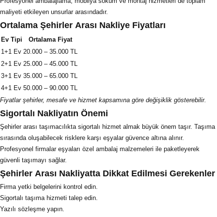
Profesyonel ambalajlama, mobilya söküm ve montaj hizmetleri de toplam
maliyeti etkileyen unsurlar arasındadır.
Ortalama Şehirler Arası Nakliye Fiyatları
Ev Tipi
Ortalama Fiyat
1+1 Ev
20.000 – 35.000 TL
Müşteri Temsilcisi Fiyat Teklif
al
2+1 Ev
25.000 – 45.000 TL
3+1 Ev
35.000 – 65.000 TL
4+1 Ev
50.000 – 90.000 TL
Fiyatlar şehirler, mesafe ve hizmet kapsamına göre değişiklik gösterebilir.
Sigortalı Nakliyatın Önemi
Şehirler arası taşımacılıkta sigortalı hizmet almak büyük önem taşır. Taşıma
sırasında oluşabilecek risklere karşı eşyalar güvence altına alınır.
Profesyonel firmalar eşyaları özel ambalaj malzemeleri ile paketleyerek
güvenli taşımayı sağlar.
Şehirler Arası Nakliyatta Dikkat Edilmesi Gerekenler
Firma yetki belgelerini kontrol edin.
Sigortalı taşıma hizmeti talep edin.
Yazılı sözleşme yapın.