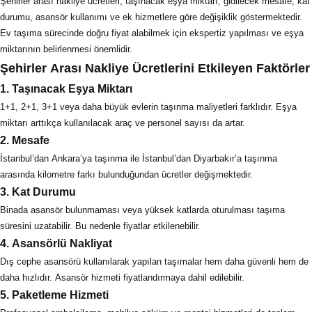
Şehirler arası nakliye ücretleri; taşınacak eşya miktarı, gidilecek mesafe, kat
durumu, asansör kullanımı ve ek hizmetlere göre değişiklik göstermektedir.
Ev taşıma sürecinde doğru fiyat alabilmek için ekspertiz yapılması ve eşya
miktarının belirlenmesi önemlidir.
Şehirler Arası Nakliye Ücretlerini Etkileyen Faktörler
1. Taşınacak Eşya Miktarı
1+1, 2+1, 3+1 veya daha büyük evlerin taşınma maliyetleri farklıdır. Eşya
miktarı arttıkça kullanılacak araç ve personel sayısı da artar.
2. Mesafe
İstanbul’dan Ankara’ya taşınma ile İstanbul’dan Diyarbakır’a taşınma
arasında kilometre farkı bulunduğundan ücretler değişmektedir.
3. Kat Durumu
Binada asansör bulunmaması veya yüksek katlarda oturulması taşıma
süresini uzatabilir. Bu nedenle fiyatlar etkilenebilir.
4. Asansörlü Nakliyat
Dış cephe asansörü kullanılarak yapılan taşımalar hem daha güvenli hem de
daha hızlıdır. Asansör hizmeti fiyatlandırmaya dahil edilebilir.
5. Paketleme Hizmeti