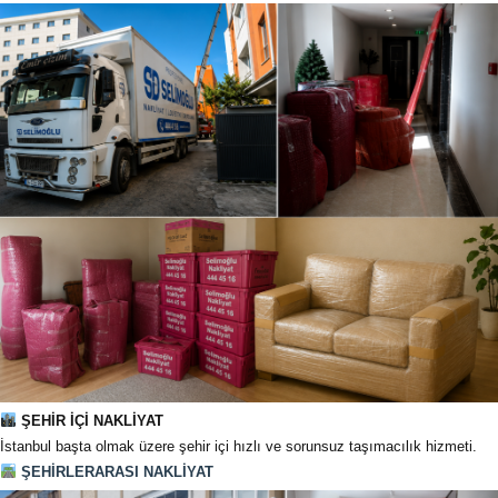
ŞEHİR İÇİ NAKLİYAT
İstanbul başta olmak üzere şehir içi hızlı ve sorunsuz taşımacılık hizmeti.
ŞEHİRLERARASI NAKLİYAT