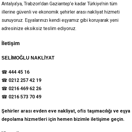
Antalya’ya, Trabzon’dan Gaziantep’e kadar Türkiye’nin tüm
illerine güvenli ve ekonomik şehirler arası nakliyat hizmeti
sunuyoruz. Eşyalarınızı kendi eşyamız gibi koruyarak yeni
adresinize eksiksiz teslim ediyoruz.
İletişim
SELİMOĞLU NAKLİYAT
☎
444 45 16
☎
0212 257 42 19
☎
0216 469 62 26
☎
0216 573 70 49
Şehirler arası evden eve nakliyat, ofis taşımacılığı ve eşya
depolama hizmetleri için hemen bizimle iletişime geçin.