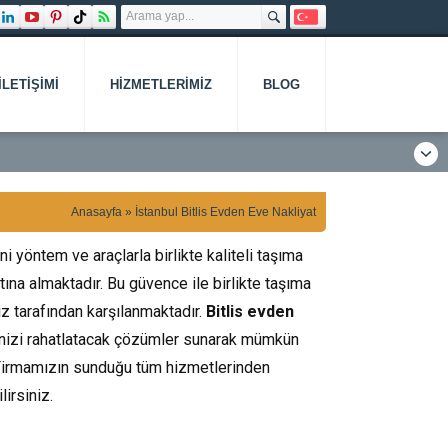
İLETIŞIMI
HIZMETLERIMIZ
BLOG
Anasayfa
»
İstanbul Bitlis Evden Eve Nakliyat
ni yöntem ve araçlarla birlikte kaliteli taşıma
ına almaktadır. Bu güvence ile birlikte taşıma
z tarafından karşılanmaktadır.
Bitlis evden
içinizi rahatlatacak çözümler sunarak mümkün
 Firmamızın sunduğu tüm hizmetlerinden
lirsiniz.