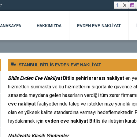
r
ANASAYFA
HAKKIMIZDA
EVDEN EVE NAKLIYAT
İSTANBUL BITLIS EVDEN EVE NAKLIYAT
Bitlis Evden Eve Nakliyat
Bitlis şehirlerarası nakliyat
en ye
hizmetleri sunmakta ve bu hizmetlerini sigorta ile güvence alt
sırasında meydana gelen hasarların verdiği tüm zarar firmamı
eve nakliyat
faaliyetlerinde talep ve isteklerinize yönelik 
olan en yüksek kalite standardına varmayı hedeflemektedir.
faydalanmak için
evden eve nakliyat Bitlis
ile iletişim kurabi
Nakliyatta Klasik Yöntemler