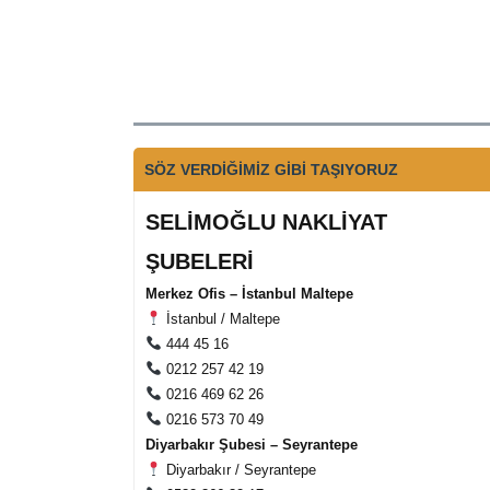
SÖZ VERDİĞİMİZ GİBİ TAŞIYORUZ
SELİMOĞLU NAKLİYAT
ŞUBELERİ
Merkez Ofis – İstanbul Maltepe
İstanbul / Maltepe
444 45 16
0212 257 42 19
0216 469 62 26
0216 573 70 49
Diyarbakır Şubesi – Seyrantepe
Diyarbakır / Seyrantepe