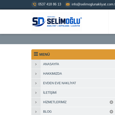
0537 418 86 13
info@selimoglunakliyat.com.t
MENÜ
ANASAYFA
HAKKIMIZDA
EVDEN EVE NAKLIYAT
İLETIŞIMI
HIZMETLERIMIZ
BLOG