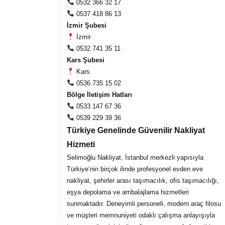
0532 366 32 17
0537 418 86 13
İzmir Şubesi
İzmir
0532 741 35 11
Kars Şubesi
Kars
0536 735 15 02
Bölge İletişim Hatları
0533 147 67 36
0539 229 39 36
Türkiye Genelinde Güvenilir Nakliyat
Hizmeti
Selimoğlu Nakliyat, İstanbul merkezli yapısıyla
Türkiye’nin birçok ilinde profesyonel evden eve
nakliyat, şehirler arası taşımacılık, ofis taşımacılığı,
eşya depolama ve ambalajlama hizmetleri
sunmaktadır. Deneyimli personeli, modern araç filosu
ve müşteri memnuniyeti odaklı çalışma anlayışıyla