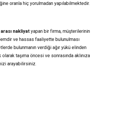
iğine oranla hiç yorulmadan yapılabilmektedir.
 arası nakliyat
yapan bir firma, müşterilerinin
şlemdir ve hassas faaliyette bulunulması
tlerde bulunmanın verdiği ağır yükü elinden
ik olarak taşıma öncesi ve sonrasında aklınıza
zi arayabilirsiniz.
Müşteri Temsilcisi Fiyat Teklif
al