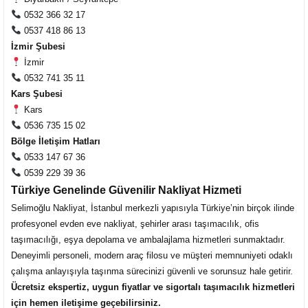
0532 366 32 17
0537 418 86 13
Müşteri Temsilcisi Fiyat Teklif
İzmir Şubesi
al
İzmir
0532 741 35 11
Kars Şubesi
Kars
0536 735 15 02
Bölge İletişim Hatları
0533 147 67 36
0539 229 39 36
Türkiye Genelinde Güvenilir Nakliyat Hizmeti
Selimoğlu Nakliyat, İstanbul merkezli yapısıyla Türkiye’nin birçok ilinde
profesyonel evden eve nakliyat, şehirler arası taşımacılık, ofis
taşımacılığı, eşya depolama ve ambalajlama hizmetleri sunmaktadır.
Deneyimli personeli, modern araç filosu ve müşteri memnuniyeti odaklı
çalışma anlayışıyla taşınma sürecinizi güvenli ve sorunsuz hale getirir.
Ücretsiz ekspertiz, uygun fiyatlar ve sigortalı taşımacılık hizmetleri
için hemen iletişime geçebilirsiniz.