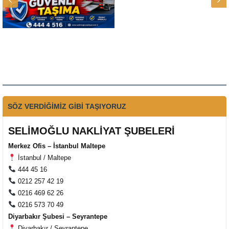
SÖZ VERDİĞİMİZ GİBİ TAŞIYORUZ
SELİMOĞLU NAKLİYAT ŞUBELERİ
Merkez Ofis – İstanbul Maltepe
İstanbul / Maltepe
444 45 16
0212 257 42 19
0216 469 62 26
0216 573 70 49
Diyarbakır Şubesi – Seyrantepe
Diyarbakır / Seyrantepe