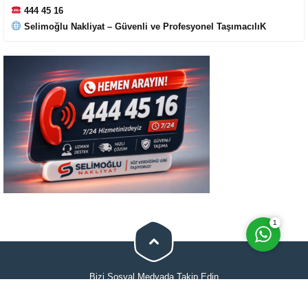
444 45 16
Selimoğlu Nakliyat – Güvenli ve Profesyonel TaşımacılıK
Cevap Yaz
1
Bizi Sosyal Medyada Takip Edin