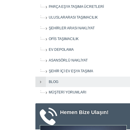
PARÇA EŞYA TAŞIMA ÜCRETLERI
ULUSLARARASI TAŞIMACILIK
ŞEHIRLER ARASI NAKLIYAT
OFIS TAŞIMACILIK
EV DEPOLAMA
ASANSÖRLÜ NAKLIYAT
ŞEHIR IÇI EV EŞYA TAŞIMA
BLOG
MÜŞTERI YORUMLARI
Hemen Bize Ulaşın!