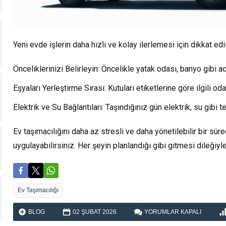
Yeni evde işlerin daha hızlı ve kolay ilerlemesi için dikkat ed
Önceliklerinizi Belirleyin:
Öncelikle yatak odası, banyo gibi aci
Eşyaları Yerleştirme Sırası:
Kutuları etiketlerine göre ilgili od
Elektrik ve Su Bağlantıları:
Taşındığınız gün elektrik, su gibi t
Ev taşımacılığını daha az stresli ve daha yönetilebilir bir süre
uygulayabilirsiniz. Her şeyin planlandığı gibi gitmesi dileğiyl
Ev Taşımacılığı
EV
BLOG
02 ŞUBAT
2026
YORUMLAR KAPALI
TAŞIMACILIĞI