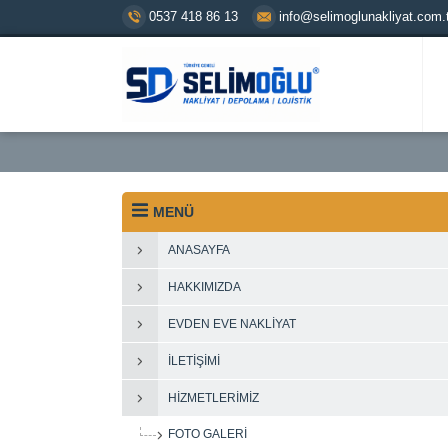
0537 418 86 13
info@selimoglunakliyat.com.t
MENÜ
ANASAYFA
HAKKIMIZDA
EVDEN EVE NAKLIYAT
İLETIŞIMI
HIZMETLERIMIZ
FOTO GALERI