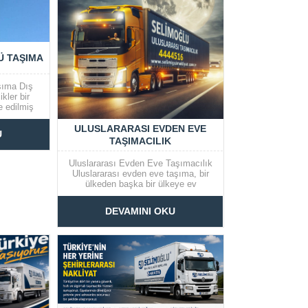
Ü TAŞIMA
şıma Dış
kler bir
 edilmiş
 arkasına
e birlikte
ULUSLARARASI EVDEN EVE
U
ir. Kendi
TAŞIMACILIK
lundukları
sansörleri
Uluslararası Evden Eve Taşımacılık
de dış...
Uluslararası evden eve taşıma, bir
ülkeden başka bir ülkeye ev
eşyalarının taşınması işlemidir. Bu
süreç, şehir içi veya şehirler arası
DEVAMINI OKU
taşımacılığa göre daha karmaşık ve
dikkatli planlama gerektirir. Evden
Eve Nakliyat Hizmetlerinin Önemi ve
Avantajları Günümüzde...