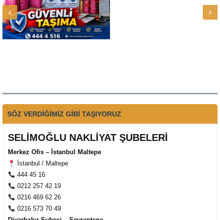
SÖZ VERDİĞİMİZ GİBİ TAŞIYORUZ
SELİMOĞLU NAKLİYAT ŞUBELERİ
Merkez Ofis – İstanbul Maltepe
İstanbul / Maltepe
444 45 16
0212 257 42 19
0216 469 62 26
0216 573 70 49
Diyarbakır Şubesi – Seyrantepe