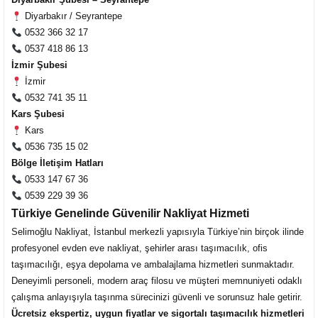
Diyarbakır / Seyrantepe
0532 366 32 17
0537 418 86 13
İzmir Şubesi
İzmir
0532 741 35 11
Kars Şubesi
Kars
0536 735 15 02
Bölge İletişim Hatları
0533 147 67 36
Müşteri Temsilcisi Fiyat Teklif
0539 229 39 36
al
Türkiye Genelinde Güvenilir Nakliyat Hizmeti
Selimoğlu Nakliyat, İstanbul merkezli yapısıyla Türkiye’nin birçok ilinde
profesyonel evden eve nakliyat, şehirler arası taşımacılık, ofis
taşımacılığı, eşya depolama ve ambalajlama hizmetleri sunmaktadır.
Deneyimli personeli, modern araç filosu ve müşteri memnuniyeti odaklı
çalışma anlayışıyla taşınma sürecinizi güvenli ve sorunsuz hale getirir.
Ücretsiz ekspertiz, uygun fiyatlar ve sigortalı taşımacılık hizmetleri