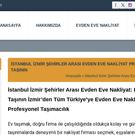
r
ANASAYFA
HAKKIMIZDA
EVDEN EVE NAKLIYAT
İSTANBUL İZMIR ŞEHIRLER ARASI EVDEN EVE NAKLIYAT
TAŞININ
Anasayfa
»
İstanbul İzmir Şehirler Arası
İstanbul İzmir Şehirler Arası Evden Eve Nakliyat
Taşının
İzmir’den Tüm Türkiye’ye Evden Eve Nakliy
Profesyonel Taşımacılık
Ev taşımak, doğru firma ile çalışıldığında oldukça kolay ve güve
taşınmalarda deneyimli bir nakliyat firması seçmek, eşyalar