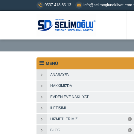
0537 418 86 13
info@selimoglunakliyat.com.t
MENÜ
ANASAYFA
HAKKIMIZDA
EVDEN EVE NAKLIYAT
İLETIŞIMI
HIZMETLERIMIZ
BLOG