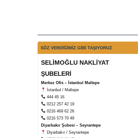
SÖZ VERDİĞİMİZ GİBİ TAŞIYORUZ
SELİMOĞLU NAKLİYAT
ŞUBELERİ
Merkez Ofis – İstanbul Maltepe
İstanbul / Maltepe
444 45 16
0212 257 42 19
0216 469 62 26
0216 573 70 49
Diyarbakır Şubesi – Seyrantepe
Diyarbakır / Seyrantepe