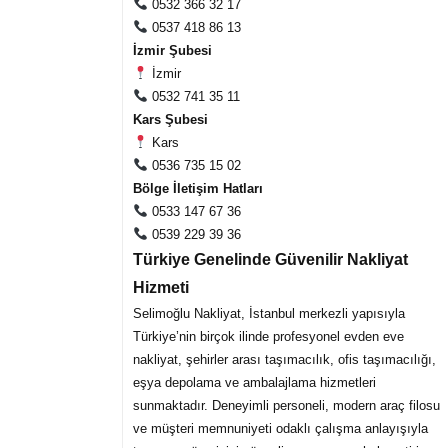
0532 366 32 17
0537 418 86 13
İzmir Şubesi
İzmir
0532 741 35 11
Kars Şubesi
Kars
0536 735 15 02
Bölge İletişim Hatları
0533 147 67 36
0539 229 39 36
Türkiye Genelinde Güvenilir Nakliyat
Hizmeti
Selimoğlu Nakliyat, İstanbul merkezli yapısıyla
Türkiye’nin birçok ilinde profesyonel evden eve
nakliyat, şehirler arası taşımacılık, ofis taşımacılığı,
eşya depolama ve ambalajlama hizmetleri
sunmaktadır. Deneyimli personeli, modern araç filosu
ve müşteri memnuniyeti odaklı çalışma anlayışıyla