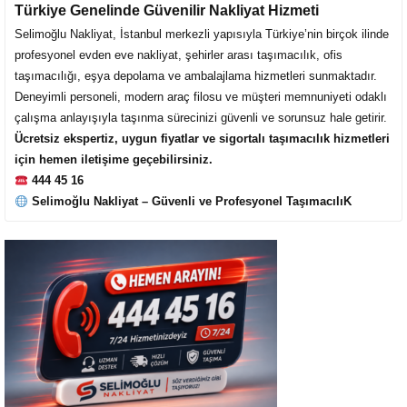
Türkiye Genelinde Güvenilir Nakliyat Hizmeti
Selimoğlu Nakliyat, İstanbul merkezli yapısıyla Türkiye’nin birçok ilinde
profesyonel evden eve nakliyat, şehirler arası taşımacılık, ofis
taşımacılığı, eşya depolama ve ambalajlama hizmetleri sunmaktadır.
Müşteri Temsilcisi Fiyat Teklif
Deneyimli personeli, modern araç filosu ve müşteri memnuniyeti odaklı
al
çalışma anlayışıyla taşınma sürecinizi güvenli ve sorunsuz hale getirir.
Ücretsiz ekspertiz, uygun fiyatlar ve sigortalı taşımacılık hizmetleri
için hemen iletişime geçebilirsiniz.
444 45 16
Selimoğlu Nakliyat – Güvenli ve Profesyonel TaşımacılıK