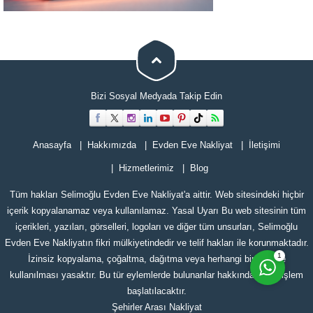
Bizi Sosyal Medyada Takip Edin
Anasayfa
Hakkımızda
Evden Eve Nakliyat
İletişimi
Hizmetlerimiz
Blog
Cevap Yaz
Tüm hakları Selimoğlu Evden Eve Nakliyat'a aittir. Web sitesindeki hiçbir
içerik kopyalanamaz veya kullanılamaz. Yasal Uyarı Bu web sitesinin tüm
içerikleri, yazıları, görselleri, logoları ve diğer tüm unsurları, Selimoğlu
Evden Eve Nakliyatın fikri mülkiyetindedir ve telif hakları ile korunmaktadır.
1
İzinsiz kopyalama, çoğaltma, dağıtma veya herhangi bir şekilde
kullanılması yasaktır. Bu tür eylemlerde bulunanlar hakkında yasal işlem
başlatılacaktır.
Şehirler Arası Nakliyat