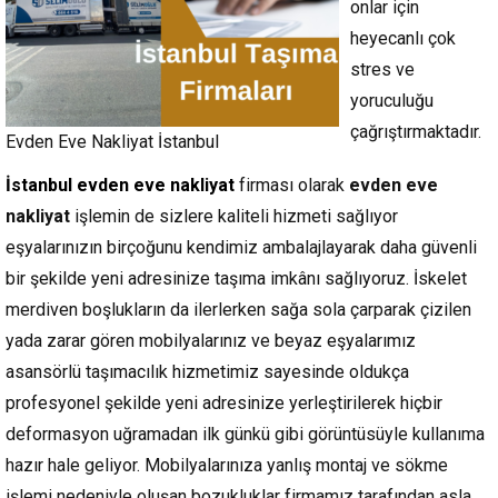
onlar için
heyecanlı çok
stres ve
yoruculuğu
çağrıştırmaktadır.
Evden Eve Nakliyat İstanbul
İstanbul evden eve nakliyat
firması olarak
evden eve
nakliyat
işlemin de sizlere kaliteli hizmeti sağlıyor
eşyalarınızın birçoğunu kendimiz ambalajlayarak daha güvenli
bir şekilde yeni adresinize taşıma imkânı sağlıyoruz. İskelet
merdiven boşlukların da ilerlerken sağa sola çarparak çizilen
yada zarar gören mobilyalarınız ve beyaz eşyalarımız
asansörlü taşımacılık hizmetimiz sayesinde oldukça
profesyonel şekilde yeni adresinize yerleştirilerek hiçbir
deformasyon uğramadan ilk günkü gibi görüntüsüyle kullanıma
hazır hale geliyor. Mobilyalarınıza yanlış montaj ve sökme
işlemi nedeniyle oluşan bozukluklar firmamız tarafından asla