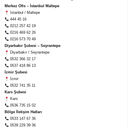
Merkez Ofis – İstanbul Maltepe
İstanbul / Maltepe
444 45 16
0212 257 42 19
0216 469 62 26
0216 573 70 49
Diyarbakır Şubesi – Seyrantepe
Diyarbakır / Seyrantepe
0532 366 32 17
0537 418 86 13
İzmir Şubesi
İzmir
0532 741 35 11
Kars Şubesi
Kars
0536 735 15 02
Bölge İletişim Hatları
0533 147 67 36
0539 229 39 36