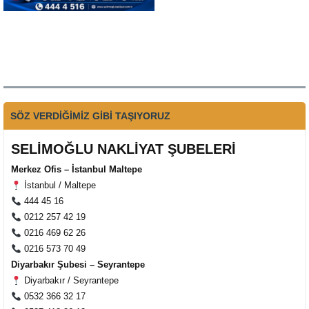
SÖZ VERDİĞİMİZ GİBİ TAŞIYORUZ
SELİMOĞLU NAKLİYAT ŞUBELERİ
Merkez Ofis – İstanbul Maltepe
İstanbul / Maltepe
444 45 16
0212 257 42 19
0216 469 62 26
0216 573 70 49
Diyarbakır Şubesi – Seyrantepe
Diyarbakır / Seyrantepe
0532 366 32 17