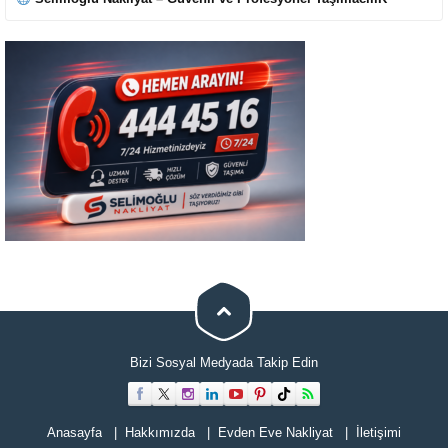
Cevap Yaz
Bizi Sosyal Medyada Takip Edin
Anasayfa
Hakkımızda
Evden Eve Nakliyat
İletişimi