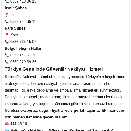
0537 418 86 13
İzmir Şubesi
İzmir
0532 741 35 11
Kars Şubesi
Kars
0536 735 15 02
Bölge İletişim Hatları
0533 147 67 36
Müşteri Temsilcisi Fiyat Teklif
0539 229 39 36
al
Türkiye Genelinde Güvenilir Nakliyat Hizmeti
Selimoğlu Nakliyat, İstanbul merkezli yapısıyla Türkiye’nin birçok ilinde
profesyonel evden eve nakliyat, şehirler arası taşımacılık, ofis
taşımacılığı, eşya depolama ve ambalajlama hizmetleri sunmaktadır.
Deneyimli personeli, modern araç filosu ve müşteri memnuniyeti odaklı
çalışma anlayışıyla taşınma sürecinizi güvenli ve sorunsuz hale getirir.
Ücretsiz ekspertiz, uygun fiyatlar ve sigortalı taşımacılık hizmetleri
için hemen iletişime geçebilirsiniz.
444 45 16
Selimoğlu Nakliyat – Güvenli ve Profesyonel TaşımacılıK