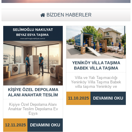
BİZDEN HABERLER
YENIKÖY VILLA TAŞIMA
BABEK VILLA TAŞIMA
Villa ve Yalı Taşımacılığı
Yeninköy Villa Taşıma Babek
villa taşıma Yeninköy ve
KIŞIYE ÖZEL DEPOLAMA
Bebek gibi prestijli semtlerde
ALANI ANAHTAR TESLIM
yer alan villalar ve yalılarda
11.10.2025
DEVAMINI OKU
taşıma işlemleri, dikkat ve
DEPOLAMA EV EŞYA
özen gerektiren bir süreçtir.
Kişiye Özel Depolama Alanı
Taşınma sürecinin sorunsuz ve
Anahtar Teslim Depolama Ev
hızlı bir şekilde
Eşya
tamamlanabilmesi için doğru
adımların...
12.11.2025
DEVAMINI OKU