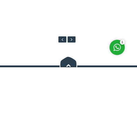
Cevap Yaz
1
Bizi Sosyal Medyada Takip Edin
Anasayfa
Hakkımızda
Evden Eve Nakliyat
İletişimi
Hizmetlerimiz
Blog
Tüm hakları Selimoğlu Evden Eve Nakliyat'a aittir. Web sitesindeki hiçbir
içerik kopyalanamaz veya kullanılamaz. Yasal Uyarı Bu web sitesinin tüm