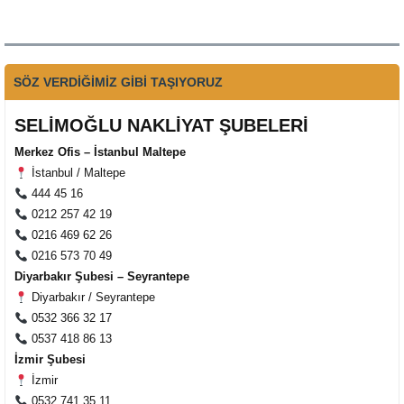
SÖZ VERDİĞİMİZ GİBİ TAŞIYORUZ
SELİMOĞLU NAKLİYAT ŞUBELERİ
Merkez Ofis – İstanbul Maltepe
İstanbul / Maltepe
444 45 16
0212 257 42 19
0216 469 62 26
0216 573 70 49
Diyarbakır Şubesi – Seyrantepe
Diyarbakır / Seyrantepe
0532 366 32 17
0537 418 86 13
İzmir Şubesi
İzmir
Müşteri Temsilcisi Fiyat Teklif
0532 741 35 11
al