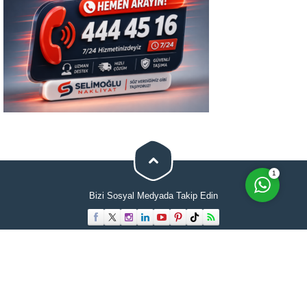
Cevap Yaz
1
Bizi Sosyal Medyada Takip Edin
Anasayfa
Hakkımızda
Evden Eve Nakliyat
İletişimi
Hizmetlerimiz
Blog
Tüm hakları Selimoğlu Evden Eve Nakliyat'a aittir. Web sitesindeki hiçbir