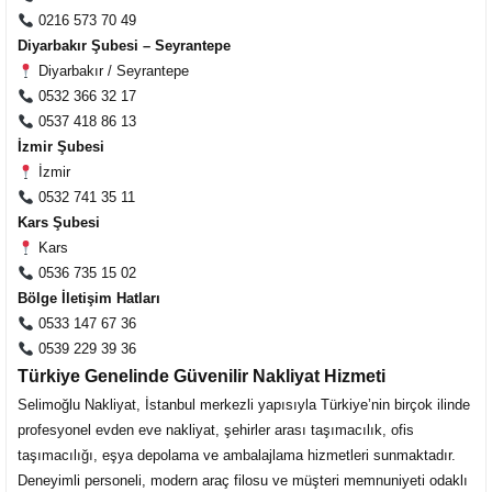
0216 573 70 49
Diyarbakır Şubesi – Seyrantepe
Diyarbakır / Seyrantepe
0532 366 32 17
0537 418 86 13
İzmir Şubesi
İzmir
0532 741 35 11
Kars Şubesi
Kars
Müşteri Temsilcisi Fiyat Teklif
0536 735 15 02
al
Bölge İletişim Hatları
0533 147 67 36
0539 229 39 36
Türkiye Genelinde Güvenilir Nakliyat Hizmeti
Selimoğlu Nakliyat, İstanbul merkezli yapısıyla Türkiye’nin birçok ilinde
profesyonel evden eve nakliyat, şehirler arası taşımacılık, ofis
taşımacılığı, eşya depolama ve ambalajlama hizmetleri sunmaktadır.
Deneyimli personeli, modern araç filosu ve müşteri memnuniyeti odaklı