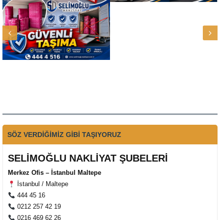
SÖZ VERDİĞİMİZ GİBİ TAŞIYORUZ
SELİMOĞLU NAKLİYAT ŞUBELERİ
Merkez Ofis – İstanbul Maltepe
İstanbul / Maltepe
444 45 16
0212 257 42 19
0216 469 62 26