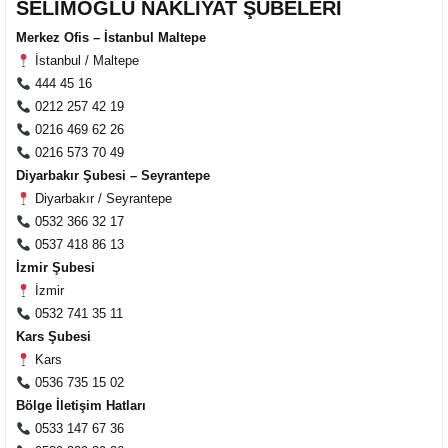
SELİMOĞLU NAKLİYAT ŞUBELERİ
Merkez Ofis – İstanbul Maltepe
İstanbul / Maltepe
444 45 16
0212 257 42 19
0216 469 62 26
0216 573 70 49
Diyarbakır Şubesi – Seyrantepe
Diyarbakır / Seyrantepe
0532 366 32 17
0537 418 86 13
İzmir Şubesi
İzmir
0532 741 35 11
Kars Şubesi
Kars
0536 735 15 02
Bölge İletişim Hatları
0533 147 67 36
Müşteri Temsilcisi Fiyat Teklif