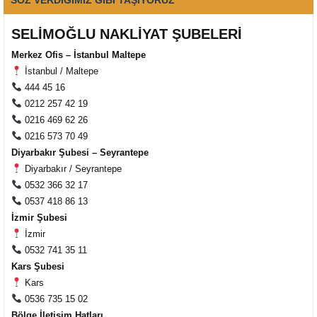
SELİMOĞLU NAKLİYAT ŞUBELERİ
Merkez Ofis – İstanbul Maltepe
İstanbul / Maltepe
444 45 16
0212 257 42 19
0216 469 62 26
0216 573 70 49
Diyarbakır Şubesi – Seyrantepe
Diyarbakır / Seyrantepe
0532 366 32 17
0537 418 86 13
Müşteri Temsilcisi Fiyat Teklif
İzmir Şubesi
al
İzmir
0532 741 35 11
Kars Şubesi
Kars
0536 735 15 02
Bölge İletişim Hatları