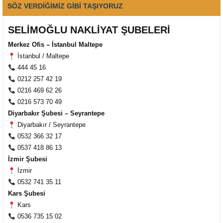
SÖZ VERDİĞİMİZ GİBİ TAŞIYORUZ
SELİMOĞLU NAKLİYAT ŞUBELERİ
Merkez Ofis – İstanbul Maltepe
İstanbul / Maltepe
444 45 16
0212 257 42 19
0216 469 62 26
0216 573 70 49
Diyarbakır Şubesi – Seyrantepe
Diyarbakır / Seyrantepe
0532 366 32 17
0537 418 86 13
Müşteri Temsilcisi Fiyat Teklif
İzmir Şubesi
al
İzmir
0532 741 35 11
Kars Şubesi
Kars
0536 735 15 02