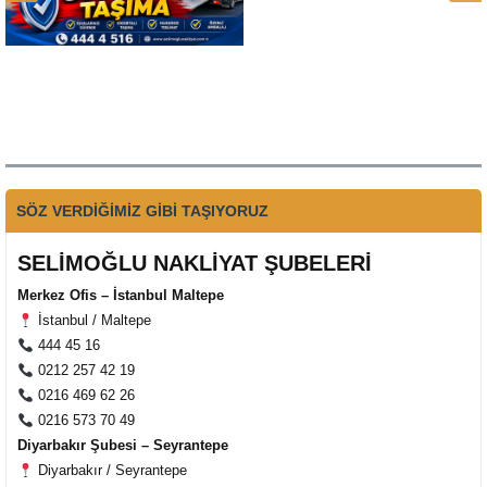
SÖZ VERDİĞİMİZ GİBİ TAŞIYORUZ
SELİMOĞLU NAKLİYAT ŞUBELERİ
Merkez Ofis – İstanbul Maltepe
İstanbul / Maltepe
444 45 16
0212 257 42 19
0216 469 62 26
0216 573 70 49
Diyarbakır Şubesi – Seyrantepe
Diyarbakır / Seyrantepe