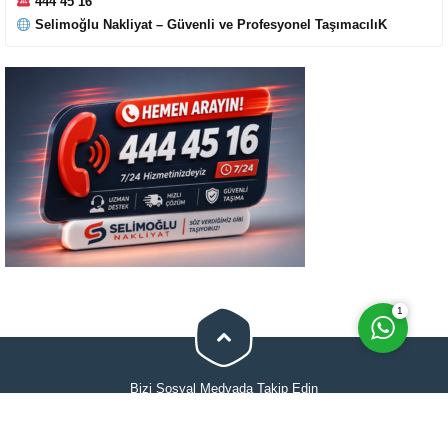
444 45 16
Selimoğlu Nakliyat – Güvenli ve Profesyonel TaşımacılıK
Cevap Yaz
1
Bizi Sosyal Medyada Takip Edin