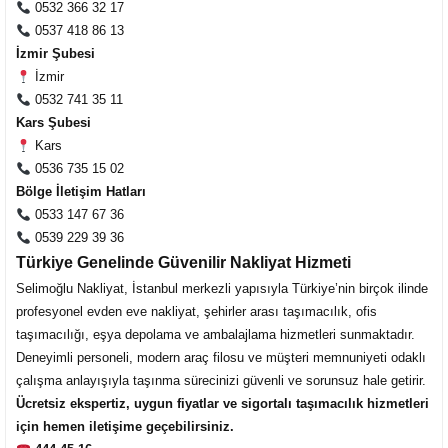
0532 366 32 17
0537 418 86 13
Müşteri Temsilcisi Fiyat Teklif
İzmir Şubesi
al
İzmir
0532 741 35 11
Kars Şubesi
Kars
0536 735 15 02
Bölge İletişim Hatları
0533 147 67 36
0539 229 39 36
Türkiye Genelinde Güvenilir Nakliyat Hizmeti
Selimoğlu Nakliyat, İstanbul merkezli yapısıyla Türkiye’nin birçok ilinde
profesyonel evden eve nakliyat, şehirler arası taşımacılık, ofis
taşımacılığı, eşya depolama ve ambalajlama hizmetleri sunmaktadır.
Deneyimli personeli, modern araç filosu ve müşteri memnuniyeti odaklı
çalışma anlayışıyla taşınma sürecinizi güvenli ve sorunsuz hale getirir.
Ücretsiz ekspertiz, uygun fiyatlar ve sigortalı taşımacılık hizmetleri
için hemen iletişime geçebilirsiniz.