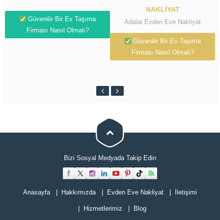
NAKLIYAT
Güvenilir Bir Ev Taşıma
Adalar Evden Eve Nakliyat
Firması Nasıl Olmalı?
Güvenilir Bir Ev Taşıma
Firması Nasıl Olmalı?
Bizi Sosyal Medyada Takip Edin
Cevap Yaz
Anasayfa
Hakkımızda
Evden Eve Nakliyat
İletişimi
Hizmetlerimiz
Blog