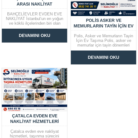
ARASI NAKLIYAT
BAHÇELİEVLER EVDEN EVE
NAKLİYAT İstanbul’un en yoğun
POLIS ASKER VE
ve köklü ilçelerinden biri olan
MEMURLARIN TAYIN İÇIN EV
Bahçelievler, her yıl binlerce
TAŞIMA
kişinin taşınma işlemi
DEVAMINI OKU
Polis, Asker ve Memurların Tayin
gerçekleştirdiği önemli yerleşim
İçin Ev Taşıma Polis, asker ve
bölgeleri arasında bulunmaktadır.
memurlar için tayin dönemleri
Gelişen konut projeleri, kentsel
genellikle oldukça stresli olabilir.
dönüşüm çalışmaları ve artan
Yeni bir şehre ya da kasabaya
nüfus nedeniyle Bahçelievler
DEVAMINI OKU
taşınmak, hem fiziksel hem de
evden eve nakliyat
duygusal olarak yorucu bir
hizmetlerine...
süreçtir. Bu süreçte en önemli
adımlardan...
ÇATALCA EVDEN EVE
NAKLIYAT HIZMETLERI
Çatalca evden eve nakliyat
hizmetleri, taşınma sürecini