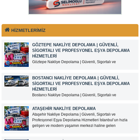
HİZMETLERİMİZ
GÖZTEPE NAKLIYE DEPOLAMA | GÜVENLI,
SIGORTALI VE PROFESYONEL EŞYA DEPOLAMA
HIZMETLERI
Göztepe Nakliye Depolama | Güvenli, Sigortalı ve
Profesyonel Eşya Depolama Hizmetleri İstanbul’un Anadolu
Yakası’nda yer alan Göztepe, yoğun yerleşim alanları, iş
BOSTANCI NAKLIYE DEPOLAMA | GÜVENLI,
merkezleri ve ulaşım kolaylığı sayesinde nakliye ve eşya
SIGORTALI VE PROFESYONEL EŞYA DEPOLAMA
depolama hizmetlerine sık ihtiyaç duyulan semtlerden biridir.
HIZMETLERI
Taşınma, ev tadilatı, kentsel...
Bostancı Nakliye Depolama | Güvenli, Sigortalı ve
Profesyonel Eşya Depolama Hizmetleri İstanbul’un Anadolu
Yakası’nda önemli ulaşım noktalarından biri olan Bostancı,
ATAŞEHIR NAKLIYE DEPOLAMA
ev ve iş yeri taşımacılığı ile eşya depolama hizmetlerine
Ataşehir Nakliye Depolama | Güvenli, Sigortalı ve
yoğun talep gören bölgeler arasında yer almaktadır.
Profesyonel Eşya Depolama Hizmetleri İstanbul’un hızla
Marmaray, metro ve ana...
gelişen ve modern yaşamın merkezi haline gelen
ilçelerinden Ataşehir’de, güvenilir bir nakliye ve eşya
depolama hizmeti arıyorsanız doğru adrestesiniz. Selimoğlu