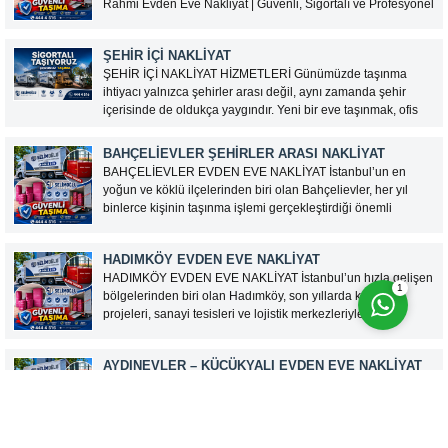
Rahmi Evden Eve Nakliyat | Güvenli, Sigortalı ve Profesyonel
Taşımacılık Hizmetleri Ev taşımak, insanların hayatındaki en
önemli süreçlerden biridir. Yeni bir başlangıç yaparken
ŞEHIR İÇI NAKLIYAT
eşyaların güvenli bir şekilde taşınması büyük önem taşır. Bu
ŞEHİR İÇİ NAKLİYAT HİZMETLERİ Günümüzde taşınma
nedenle doğru nakliyat firmasını tercih etmek, hem zaman...
ihtiyacı yalnızca şehirler arası değil, aynı zamanda şehir
içerisinde de oldukça yaygındır. Yeni bir eve taşınmak, ofis
değiştirmek veya eşyaları farklı bir adrese ulaştırmak isteyen
kişiler için şehir içi nakliyat hizmetleri büyük kolaylık
BAHÇELIEVLER ŞEHIRLER ARASI NAKLIYAT
sağlamaktadır....
Cevap Yaz
BAHÇELİEVLER EVDEN EVE NAKLİYAT İstanbul’un en
yoğun ve köklü ilçelerinden biri olan Bahçelievler, her yıl
binlerce kişinin taşınma işlemi gerçekleştirdiği önemli
yerleşim bölgeleri arasında bulunmaktadır. Gelişen konut
projeleri, kentsel dönüşüm çalışmaları ve artan nüfus
HADIMKÖY EVDEN EVE NAKLİYAT
nedeniyle Bahçelievler evden eve nakliyat hizmetlerine...
HADIMKÖY EVDEN EVE NAKLİYAT İstanbul’un hızla gelişen
1
bölgelerinden biri olan Hadımköy, son yıllarda konut
projeleri, sanayi tesisleri ve lojistik merkezleriyle dikkat
çekmektedir. Bölgedeki nüfus artışı ve yeni yaşam alanlarının
çoğalması, evden eve nakliyat hizmetlerine olan talebi de
AYDINEVLER – KÜÇÜKYALI EVDEN EVE NAKLIYAT
artırmıştır. Hadımköy evden...
Aydınevler – Küçükyalı evden eve nakliyat hizmeti,
İstanbul’un Anadolu Yakası’nda en yoğun talep gören
taşımacılık bölgelerinden biridir. Özellikle Aydınevler ve
Küçükyalı bölgeleri, hem konut yoğunluğu hem de site