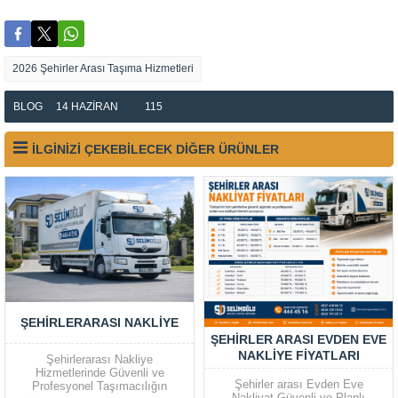
2026 Şehirler Arası Taşıma Hizmetleri
BLOG
14 HAZIRAN
115
İLGİNİZİ ÇEKEBİLECEK DİĞER ÜRÜNLER
ŞEHIRLERARASI NAKLIYE
ŞEHIRLER ARASI EVDEN EVE
NAKLIYE FIYATLARI
Şehirlerarası Nakliye
Hizmetlerinde Güvenli ve
Şehirler arası Evden Eve
Profesyonel Taşımacılığın
Nakliyat Güvenli ve Planlı