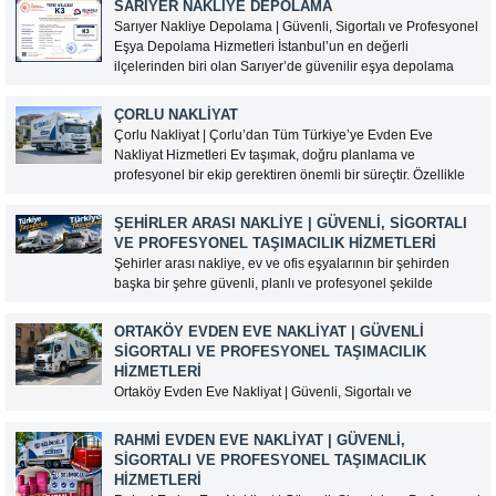
SARIYER NAKLIYE DEPOLAMA
Taşımacılık olarak, ev ve ofis eşyalarınızı güvenli...
Müşteri Temsilcisi Fiyat Teklif
Sarıyer Nakliye Depolama | Güvenli, Sigortalı ve Profesyonel
al
Eşya Depolama Hizmetleri İstanbul’un en değerli
ilçelerinden biri olan Sarıyer’de güvenilir eşya depolama
hizmeti arıyorsanız, Selimoğlu Taşımacılık profesyonel
çözümleriyle yanınızdadır. Ev eşyalarınızı, ofis
ÇORLU NAKLIYAT
malzemelerinizi veya değerli eşyalarınızı modern depolama
Çorlu Nakliyat | Çorlu’dan Tüm Türkiye’ye Evden Eve
alanlarımızda güvenle muhafaza...
Nakliyat Hizmetleri Ev taşımak, doğru planlama ve
profesyonel bir ekip gerektiren önemli bir süreçtir. Özellikle
şehirler arası taşınmalarda deneyimli bir nakliyat firması ile
çalışmak, eşyalarınızın güvenli ve zamanında yeni adresine
ŞEHIRLER ARASI NAKLIYE | GÜVENLI, SIGORTALI
ulaştırılması açısından...
VE PROFESYONEL TAŞIMACILIK HIZMETLERI
Şehirler arası nakliye, ev ve ofis eşyalarının bir şehirden
başka bir şehre güvenli, planlı ve profesyonel şekilde
taşınmasını sağlayan kapsamlı bir lojistik hizmetidir. Uzun
mesafeli taşınmalarda doğru nakliyat firmasını seçmek,
ORTAKÖY EVDEN EVE NAKLIYAT | GÜVENLI
eşyaların hasarsız teslim edilmesi ve taşınma sürecinin
SIGORTALI VE PROFESYONEL TAŞIMACILIK
sorunsuz tamamlanması açısından...
HIZMETLERI
Ortaköy Evden Eve Nakliyat | Güvenli, Sigortalı ve
Profesyonel Taşımacılık Hizmetleri İstanbul’un en gözde
semtlerinden biri olan Ortaköy, tarihi dokusu, Boğaz
RAHMI EVDEN EVE NAKLIYAT | GÜVENLI,
manzarası ve merkezi konumuyla yoğun taşınma
SIGORTALI VE PROFESYONEL TAŞIMACILIK
hareketliliğine sahiptir. Dar sokaklar, yoğun trafik ve yüksek
HIZMETLERI
katlı binalar nedeniyle taşınma işlemleri...