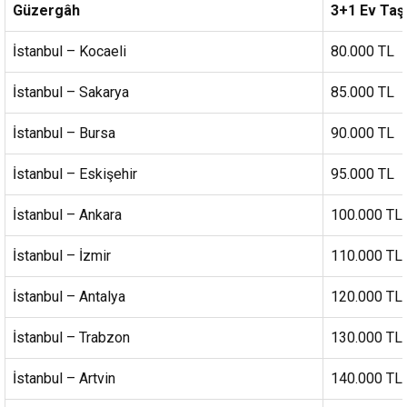
Güzergâh
3+1 Ev Taşı
İstanbul – Kocaeli
80.000 TL
İstanbul – Sakarya
85.000 TL
İstanbul – Bursa
90.000 TL
İstanbul – Eskişehir
95.000 TL
İstanbul – Ankara
100.000 TL
İstanbul – İzmir
110.000 TL
İstanbul – Antalya
120.000 TL
İstanbul – Trabzon
130.000 TL
İstanbul – Artvin
140.000 TL