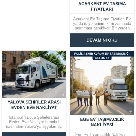
ACARKENT EV TAŞIMA
FIYATLARI
Acarkent Ev Taşıma Fiyatları Ev
ya da iş yerlerinin kimi zamanda
taşınması gerekiyor. Bir yerden
başka yere nakliyede gerekli
olan çalışmanın yapılması ise
DEVAMINI OKU
oldukça sıkıntı ve son derece
zahmetli bir süreci beraberinde
getirir. Eşyaların toplanması,
paketlenmesinin yanı sıra
mobilyaların söküm...
YALOVA ŞEHIRLER ARASI
EVDEN EVE NAKLIYAT
İstanbul Yalova Şehirlerarası
EGE EV TAŞIMACILIK
Evden Eve Nakliyat İstanbul
NAKLIYESI
üzerinden Yalova’ya eşyalarınız
güvenle taşınmaya devam
Ege Ev Taşımacılık Nakliyesi
ediyor. Burada sunulan tüm