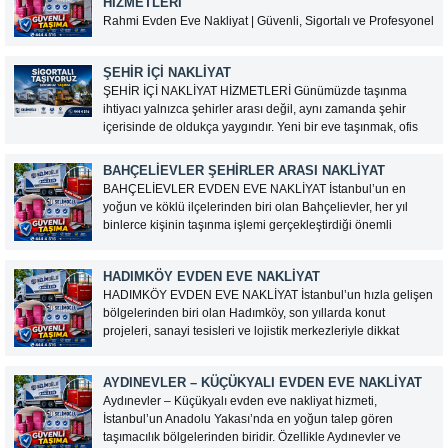
HIZMETLERI
katlı binalar nedeniyle taşınma işlemleri...
Rahmi Evden Eve Nakliyat | Güvenli, Sigortalı ve Profesyonel
Taşımacılık Hizmetleri Ev taşımak, insanların hayatındaki en
Müşteri Temsilcisi Fiyat Teklif
önemli süreçlerden biridir. Yeni bir başlangıç yaparken
al
ŞEHIR İÇI NAKLIYAT
eşyaların güvenli bir şekilde taşınması büyük önem taşır. Bu
ŞEHİR İÇİ NAKLİYAT HİZMETLERİ Günümüzde taşınma
nedenle doğru nakliyat firmasını tercih etmek, hem zaman...
ihtiyacı yalnızca şehirler arası değil, aynı zamanda şehir
içerisinde de oldukça yaygındır. Yeni bir eve taşınmak, ofis
değiştirmek veya eşyaları farklı bir adrese ulaştırmak isteyen
kişiler için şehir içi nakliyat hizmetleri büyük kolaylık
BAHÇELIEVLER ŞEHIRLER ARASI NAKLIYAT
sağlamaktadır....
BAHÇELİEVLER EVDEN EVE NAKLİYAT İstanbul’un en
yoğun ve köklü ilçelerinden biri olan Bahçelievler, her yıl
binlerce kişinin taşınma işlemi gerçekleştirdiği önemli
yerleşim bölgeleri arasında bulunmaktadır. Gelişen konut
projeleri, kentsel dönüşüm çalışmaları ve artan nüfus
HADIMKÖY EVDEN EVE NAKLİYAT
nedeniyle Bahçelievler evden eve nakliyat hizmetlerine...
HADIMKÖY EVDEN EVE NAKLİYAT İstanbul’un hızla gelişen
bölgelerinden biri olan Hadımköy, son yıllarda konut
projeleri, sanayi tesisleri ve lojistik merkezleriyle dikkat
çekmektedir. Bölgedeki nüfus artışı ve yeni yaşam alanlarının
çoğalması, evden eve nakliyat hizmetlerine olan talebi de
AYDINEVLER – KÜÇÜKYALI EVDEN EVE NAKLIYAT
artırmıştır. Hadımköy evden...
Aydınevler – Küçükyalı evden eve nakliyat hizmeti,
İstanbul’un Anadolu Yakası’nda en yoğun talep gören
taşımacılık bölgelerinden biridir. Özellikle Aydınevler ve