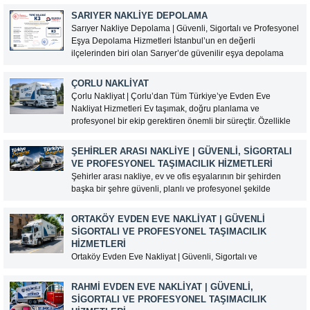
depolama hizmeti arıyorsanız doğru adrestesiniz. Selimoğlu
SARIYER NAKLIYE DEPOLAMA
Taşımacılık olarak, ev ve ofis eşyalarınızı güvenli...
Sarıyer Nakliye Depolama | Güvenli, Sigortalı ve Profesyonel
Eşya Depolama Hizmetleri İstanbul’un en değerli
ilçelerinden biri olan Sarıyer’de güvenilir eşya depolama
hizmeti arıyorsanız, Selimoğlu Taşımacılık profesyonel
çözümleriyle yanınızdadır. Ev eşyalarınızı, ofis
ÇORLU NAKLIYAT
malzemelerinizi veya değerli eşyalarınızı modern depolama
Çorlu Nakliyat | Çorlu’dan Tüm Türkiye’ye Evden Eve
alanlarımızda güvenle muhafaza...
Nakliyat Hizmetleri Ev taşımak, doğru planlama ve
profesyonel bir ekip gerektiren önemli bir süreçtir. Özellikle
şehirler arası taşınmalarda deneyimli bir nakliyat firması ile
çalışmak, eşyalarınızın güvenli ve zamanında yeni adresine
ŞEHIRLER ARASI NAKLIYE | GÜVENLI, SIGORTALI
ulaştırılması açısından...
VE PROFESYONEL TAŞIMACILIK HIZMETLERI
Şehirler arası nakliye, ev ve ofis eşyalarının bir şehirden
başka bir şehre güvenli, planlı ve profesyonel şekilde
taşınmasını sağlayan kapsamlı bir lojistik hizmetidir. Uzun
mesafeli taşınmalarda doğru nakliyat firmasını seçmek,
ORTAKÖY EVDEN EVE NAKLIYAT | GÜVENLI
eşyaların hasarsız teslim edilmesi ve taşınma sürecinin
SIGORTALI VE PROFESYONEL TAŞIMACILIK
sorunsuz tamamlanması açısından...
HIZMETLERI
Ortaköy Evden Eve Nakliyat | Güvenli, Sigortalı ve
Profesyonel Taşımacılık Hizmetleri İstanbul’un en gözde
semtlerinden biri olan Ortaköy, tarihi dokusu, Boğaz
RAHMI EVDEN EVE NAKLIYAT | GÜVENLI,
manzarası ve merkezi konumuyla yoğun taşınma
SIGORTALI VE PROFESYONEL TAŞIMACILIK
hareketliliğine sahiptir. Dar sokaklar, yoğun trafik ve yüksek