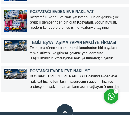
Küçükyalı bölgeleri, hem konut yoğunluğu hem de site
yaşamının fazla olması nedeniyle profesyonel taşıma
KOZYATAĞI EVDEN EVE NAKLIYAT
planlaması gerektirir. Dar sokaklar, apartman içi...
Kozyatağı Evden Eve Nakliyat İstanbul’un en gelişmiş ve
prestijli semtlerinden biri olan Kozyatağı, yoğun nüfusu,
modern konut projeleri ve iş merkezleriyle taşınma
hizmetlerine sıkça ihtiyaç duyulan bölgeler arasında yer
almaktadır. Kozyatağı evden eve nakliyat hizmetleri, bireysel
TEMIZ EŞYA TAŞIMA YAPAN NAKLIYE FIRMASI
ve kurumsal müşterilerin taşınma...
Ev taşıma sürecinde en önemli konulardan biri eşyaların
temiz, düzenli ve güvenli şekilde yeni adresine
Cevap Yaz
ulaştırılmasıdır. Profesyonel nakliye firmaları; hijyenik
ambalaj malzemeleri, temiz taşıma araçları ve deneyimli
personeller ile eşyalarınızı koruma altına alarak taşımaktadır.
BOSTANCI EVDEN EVE NAKLIYE
Temiz Eşya Taşıma Hizmeti Neleri...
BOSTANCI EVDEN EVE NAKLİYAT Bostancı evden eve
nakliyat hizmetleri, taşınma sürecinin güvenli, hızlı ve
profesyonel şekilde tamamlanmasını sağlayan önemli bir
1
hizmettir. İstanbul’un yoğun bölgelerinden biri olan
Bostancı’da taşınırken deneyimli bir nakliyat firmasıyla
çalışmak, eşyalarınızın zarar görmeden yeni adresinize
ulaştırılmasına yardımcı...
Bizi Sosyal Medyada Takip Edin