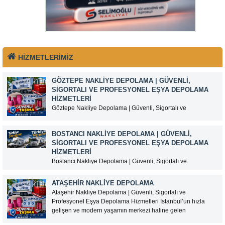
HİZMETLERİMİZ
GÖZTEPE NAKLIYE DEPOLAMA | GÜVENLI,
SIGORTALI VE PROFESYONEL EŞYA DEPOLAMA
HIZMETLERI
Göztepe Nakliye Depolama | Güvenli, Sigortalı ve
Profesyonel Eşya Depolama Hizmetleri İstanbul’un Anadolu
Yakası’nda yer alan Göztepe, yoğun yerleşim alanları, iş
BOSTANCI NAKLIYE DEPOLAMA | GÜVENLI,
merkezleri ve ulaşım kolaylığı sayesinde nakliye ve eşya
SIGORTALI VE PROFESYONEL EŞYA DEPOLAMA
depolama hizmetlerine sık ihtiyaç duyulan semtlerden biridir.
HIZMETLERI
Taşınma, ev tadilatı, kentsel...
Bostancı Nakliye Depolama | Güvenli, Sigortalı ve
Profesyonel Eşya Depolama Hizmetleri İstanbul’un Anadolu
Yakası’nda önemli ulaşım noktalarından biri olan Bostancı,
ATAŞEHIR NAKLIYE DEPOLAMA
ev ve iş yeri taşımacılığı ile eşya depolama hizmetlerine
Ataşehir Nakliye Depolama | Güvenli, Sigortalı ve
yoğun talep gören bölgeler arasında yer almaktadır.
Profesyonel Eşya Depolama Hizmetleri İstanbul’un hızla
Marmaray, metro ve ana...
gelişen ve modern yaşamın merkezi haline gelen
ilçelerinden Ataşehir’de, güvenilir bir nakliye ve eşya