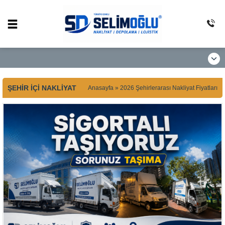
ŞEHIR İÇI NAKLIYAT
Anasayfa
»
2026 Şehirlerarası Nakliyat Fiyatları