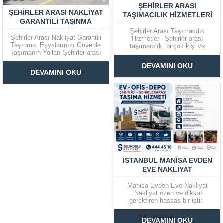
ŞEHIRLER ARASI
ŞEHIRLER ARASI NAKLIYAT
TAŞIMACILIK HIZMETLERI
GARANTILI TAŞINMA
EŞYALARINIZI GÜVENLE
Şehirler Arası Taşımacılık
Şehirler Arası Nakliyat Garantili
Hizmetleri Şehirler arası
TAŞIMANIN
Taşınma: Eşyalarınızı Güvenle
taşımacılık, birçok kişi ve
Taşımanın Yolları Şehirler arası
işletme için önemli bir hizmettir.
nakliyat, yeni bir hayata
Eşyalarınızın güvenli ve hızlı bir
DEVAMINI OKU
başlarken veya iş değişikliği
şekilde taşınması, bu süreçte en
DEVAMINI OKU
nedeniyle ev veya ofis taşımak
çok dikkat edilmesi gereken
zorunda kaldığımızda
unsurlardan biridir. Bu rehber,
karşılaşılan önemli bir süreçtir.
şehirler arası taşımacılık
Bu süreçte en büyük endişe,
hizmetleri, fiyatlar ve iletişim...
eşyaların güvenli bir şekilde
yeni...
İSTANBUL MANISA EVDEN
EVE NAKLIYAT
Manisa Evden Eve Nakliyat
Nakliyat özen ve dikkat
gerektiren hassas bir iştir.
Taşınma sırasında oluşacak en
ufak bir problem bile, eşyaların
DEVAMINI OKU
kullanılamaz hale gelmesine