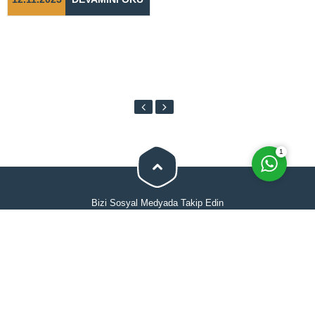
Cevap Yaz
1
Bizi Sosyal Medyada Takip Edin
Anasayfa
Hakkımızda
Evden Eve Nakliyat
İletişimi
Hizmetlerimiz
Blog
Tüm hakları Selimoğlu Evden Eve Nakliyat'a aittir. Web sitesindeki hiçbir