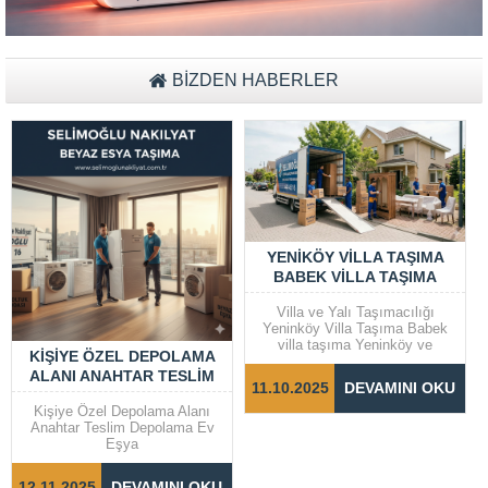
BİZDEN HABERLER
YENIKÖY VILLA TAŞIMA
BABEK VILLA TAŞIMA
Villa ve Yalı Taşımacılığı
Yeninköy Villa Taşıma Babek
villa taşıma Yeninköy ve
KIŞIYE ÖZEL DEPOLAMA
Bebek gibi prestijli semtlerde
ALANI ANAHTAR TESLIM
yer alan villalar ve yalılarda
11.10.2025
DEVAMINI OKU
taşıma işlemleri, dikkat ve
DEPOLAMA EV EŞYA
özen gerektiren bir süreçtir.
Kişiye Özel Depolama Alanı
Taşınma sürecinin sorunsuz ve
Anahtar Teslim Depolama Ev
hızlı bir şekilde
Eşya
tamamlanabilmesi için doğru
adımların...
12.11.2025
DEVAMINI OKU