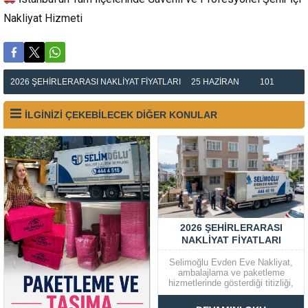
Nakliyat Hizmeti
2026 ŞEHIRLERARASI NAKLIYAT FIYATLARI
25 HAZIRAN
101
İLGİNİZİ ÇEKEBİLECEK DİĞER KONULAR
2026 ŞEHIRLERARASI
NAKLIYAT FIYATLARI
Selimoğlu Evden Eve Nakliyat,
ambalajlama ve paketleme
hizmetlerinde gösterdiği titizliği,
firmanın genel işleyişindeki
tecrübe ve güvenilirlik temelleri