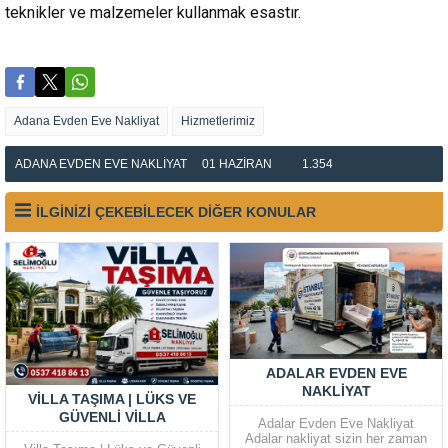
teknikler ve malzemeler kullanmak esastır.
Adana Evden Eve Nakliyat
Hizmetlerimiz
ADANA EVDEN EVE NAKLIYAT
01 HAZIRAN
1.354
İLGİNİZİ ÇEKEBİLECEK DİĞER KONULAR
ADALAR EVDEN EVE
NAKLIYAT
VILLA TAŞIMA | LÜKS VE
GÜVENLI VILLA
Adalar Evden Eve Nakliyat
TAŞIMACILIĞI HIZMETLERI
Adalar nakliyat sizin her zaman