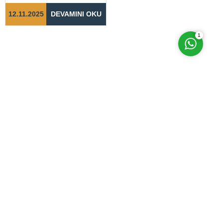
tamamlanabilmesi için doğru
adımların...
12.11.2025
DEVAMINI OKU
1
Bizi Sosyal Medyada Takip Edin
Anasayfa
Hakkımızda
Evden Eve Nakliyat
İletişimi
Hizmetlerimiz
Blog