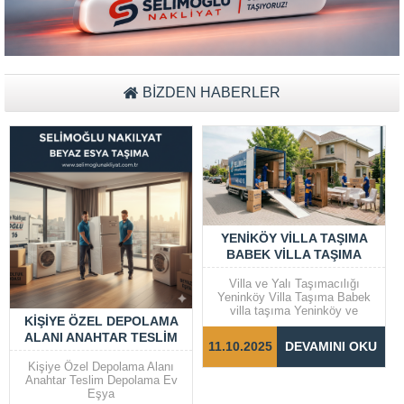
BİZDEN HABERLER
YENIKÖY VILLA TAŞIMA
BABEK VILLA TAŞIMA
Villa ve Yalı Taşımacılığı
Yeninköy Villa Taşıma Babek
villa taşıma Yeninköy ve
KIŞIYE ÖZEL DEPOLAMA
Bebek gibi prestijli semtlerde
ALANI ANAHTAR TESLIM
yer alan villalar ve yalılarda
11.10.2025
DEVAMINI OKU
taşıma işlemleri, dikkat ve
DEPOLAMA EV EŞYA
Cevap Yaz
özen gerektiren bir süreçtir.
Kişiye Özel Depolama Alanı
Taşınma sürecinin sorunsuz ve
Anahtar Teslim Depolama Ev
hızlı bir şekilde
Eşya