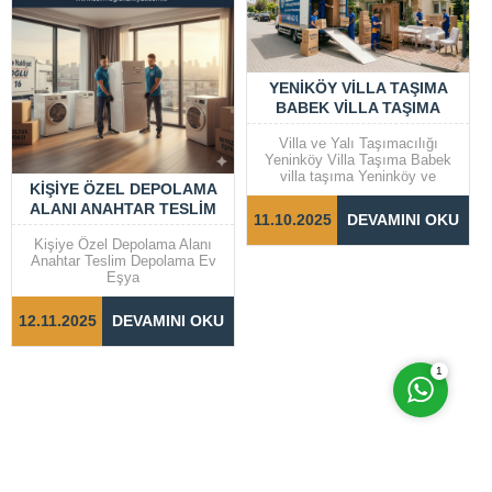
YENIKÖY VILLA TAŞIMA
BABEK VILLA TAŞIMA
Villa ve Yalı Taşımacılığı
Yeninköy Villa Taşıma Babek
villa taşıma Yeninköy ve
KIŞIYE ÖZEL DEPOLAMA
Bebek gibi prestijli semtlerde
ALANI ANAHTAR TESLIM
yer alan villalar ve yalılarda
11.10.2025
DEVAMINI OKU
taşıma işlemleri, dikkat ve
DEPOLAMA EV EŞYA
Cevap Yaz
özen gerektiren bir süreçtir.
Kişiye Özel Depolama Alanı
Taşınma sürecinin sorunsuz ve
Anahtar Teslim Depolama Ev
hızlı bir şekilde
Eşya
tamamlanabilmesi için doğru
adımların...
12.11.2025
DEVAMINI OKU
1