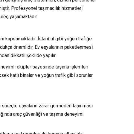
iştir. Profesyonel taşımacılık hizmetleri
üreç yaşamaktadır.
ini kapsamaktadır. İstanbul gibi yoğun trafiğe
ldukça önemlidir. Ev eşyalarının paketlenmesi,
dan dikkatli şekilde yapılır.
eneyimli ekipler sayesinde taşıma işlemleri
ksek katlı binalar ve yoğun trafik gibi sorunlar
Bu süreçte eşyaların zarar görmeden taşınması
lığında araç güvenliği ve taşıma deneyimi
etleme malzemeleri ile koruma altına alır.