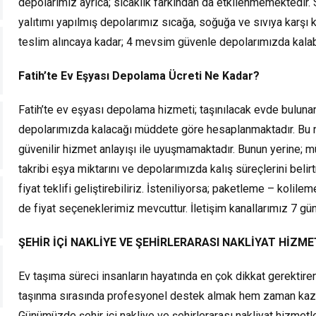
depolarımız ayrıca; sıcaklık farkından da etkilenmemektedir.
yalıtımı yapılmış depolarımız sıcağa, soğuğa ve sıvıya karşı k
teslim alıncaya kadar; 4 mevsim güvenle depolarımızda kalab
Fatih’te Ev Eşyası Depolama Ücreti Ne Kadar?
Fatih’te ev eşyası depolama hizmeti; taşınılacak evde bulunan
depolarımızda kalacağı müddete göre hesaplanmaktadır. Bu 
güvenilir hizmet anlayışı ile uyuşmamaktadır. Bunun yerine; mü
takribi eşya miktarını ve depolarımızda kalış süreçlerini beli
fiyat teklifi geliştirebiliriz. İsteniliyorsa; paketleme – koli
de fiyat seçeneklerimiz mevcuttur. İletişim kanallarımız 7 gü
ŞEHİR İÇİ NAKLİYE VE ŞEHİRLERARASI NAKLİYAT HİZME
Ev taşıma süreci insanların hayatında en çok dikkat gerektiren
taşınma sırasında profesyonel destek almak hem zaman kazand
Günümüzde şehir içi nakliye ve şehirlerarası nakliyat hizmetl