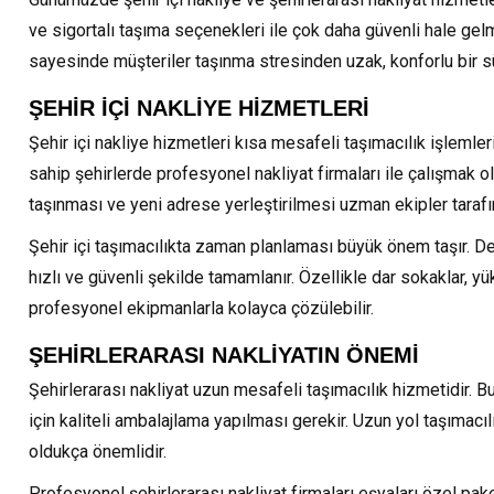
ve sigortalı taşıma seçenekleri ile çok daha güvenli hale gelm
sayesinde müşteriler taşınma stresinden uzak, konforlu bir s
ŞEHİR İÇİ NAKLİYE HİZMETLERİ
Şehir içi nakliye hizmetleri kısa mesafeli taşımacılık işlemler
sahip şehirlerde profesyonel nakliyat firmaları ile çalışmak o
taşınması ve yeni adrese yerleştirilmesi uzman ekipler tarafın
Şehir içi taşımacılıkta zaman planlaması büyük önem taşır. D
hızlı ve güvenli şekilde tamamlanır. Özellikle dar sokaklar, yü
profesyonel ekipmanlarla kolayca çözülebilir.
ŞEHİRLERARASI NAKLİYATIN ÖNEMİ
Şehirlerarası nakliyat uzun mesafeli taşımacılık hizmetidir. 
için kaliteli ambalajlama yapılması gerekir. Uzun yol taşımacı
oldukça önemlidir.
Profesyonel şehirlerarası nakliyat firmaları eşyaları özel pak