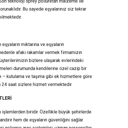
 Son teknoloji sprey poliüretan malzeme ile
orunaklıdır. Bu sayede eşyalarınız siz tekrar
ilmektedir.
 eşyaların miktarına ve eşyaların
nedenle afaki rakamlar vermek firmamızın
şterilerimizin bizlere ulaşarak evlerindeki
rtmeleri durumunda kendilerine özel cazip bir
leme – kutulama ve taşıma gibi ek hizmetlere göre
n 24 saat sizlere hizmet vermektedir.
TLERİ
 işlemlerden biridir. Özellikle büyük şehirlerde
ırır hem de eşyaların güvenliğini sağlar.
eri gelişmiş araç sistemleri, uzman personeller