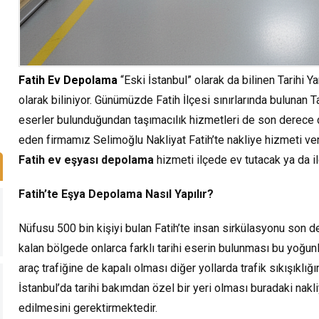
Fatih Ev Depolama
“Eski İstanbul” olarak da bilinen Tarihi 
olarak biliniyor. Günümüzde Fatih İlçesi sınırlarında bulunan 
eserler bulunduğundan taşımacılık hizmetleri de son derece d
eden firmamız Selimoğlu Nakliyat Fatih’te nakliye hizmeti ve
Fatih ev eşyası depolama
hizmeti ilçede ev tutacak ya da ilç
Fatih’te Eşya Depolama Nasıl Yapılır?
Nüfusu 500 bin kişiyi bulan Fatih’te insan sirkülasyonu son dere
kalan bölgede onlarca farklı tarihi eserin bulunması bu yoğunl
araç trafiğine de kapalı olması diğer yollarda trafik sıkışıklığ
İstanbul’da tarihi bakımdan özel bir yeri olması buradaki nakl
edilmesini gerektirmektedir.