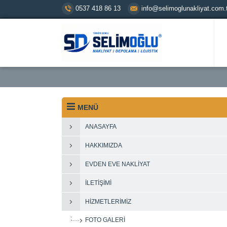
0537 418 86 13
info@selimoglunakliyat.com.t
MENÜ
ANASAYFA
HAKKIMIZDA
EVDEN EVE NAKLIYAT
İLETIŞIMI
HIZMETLERIMIZ
FOTO GALERI