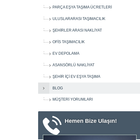
PARÇA EŞYA TAŞIMA ÜCRETLERI
ULUSLARARASI TAŞIMACILIK
ŞEHIRLER ARASI NAKLIYAT
OFIS TAŞIMACILIK
EV DEPOLAMA
ASANSÖRLÜ NAKLIYAT
ŞEHIR IÇI EV EŞYA TAŞIMA
BLOG
MÜŞTERI YORUMLARI
Hemen Bize Ulaşın!