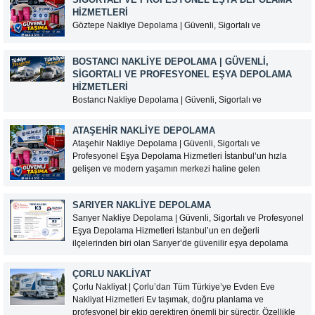
HIZMETLERI
Göztepe Nakliye Depolama | Güvenli, Sigortalı ve
Profesyonel Eşya Depolama Hizmetleri İstanbul’un Anadolu
Yakası’nda yer alan Göztepe, yoğun yerleşim alanları, iş
BOSTANCI NAKLIYE DEPOLAMA | GÜVENLI,
merkezleri ve ulaşım kolaylığı sayesinde nakliye ve eşya
SIGORTALI VE PROFESYONEL EŞYA DEPOLAMA
depolama hizmetlerine sık ihtiyaç duyulan semtlerden biridir.
HIZMETLERI
Taşınma, ev tadilatı, kentsel...
Bostancı Nakliye Depolama | Güvenli, Sigortalı ve
Profesyonel Eşya Depolama Hizmetleri İstanbul’un Anadolu
Yakası’nda önemli ulaşım noktalarından biri olan Bostancı,
ATAŞEHIR NAKLIYE DEPOLAMA
ev ve iş yeri taşımacılığı ile eşya depolama hizmetlerine
Ataşehir Nakliye Depolama | Güvenli, Sigortalı ve
yoğun talep gören bölgeler arasında yer almaktadır.
Profesyonel Eşya Depolama Hizmetleri İstanbul’un hızla
Marmaray, metro ve ana...
gelişen ve modern yaşamın merkezi haline gelen
Müşteri Temsilcisi Fiyat Teklif
ilçelerinden Ataşehir’de, güvenilir bir nakliye ve eşya
al
depolama hizmeti arıyorsanız doğru adrestesiniz. Selimoğlu
SARIYER NAKLIYE DEPOLAMA
Taşımacılık olarak, ev ve ofis eşyalarınızı güvenli...
Sarıyer Nakliye Depolama | Güvenli, Sigortalı ve Profesyonel
Eşya Depolama Hizmetleri İstanbul’un en değerli
ilçelerinden biri olan Sarıyer’de güvenilir eşya depolama
hizmeti arıyorsanız, Selimoğlu Taşımacılık profesyonel
çözümleriyle yanınızdadır. Ev eşyalarınızı, ofis
ÇORLU NAKLIYAT
malzemelerinizi veya değerli eşyalarınızı modern depolama
Çorlu Nakliyat | Çorlu’dan Tüm Türkiye’ye Evden Eve
alanlarımızda güvenle muhafaza...
Nakliyat Hizmetleri Ev taşımak, doğru planlama ve
profesyonel bir ekip gerektiren önemli bir süreçtir. Özellikle