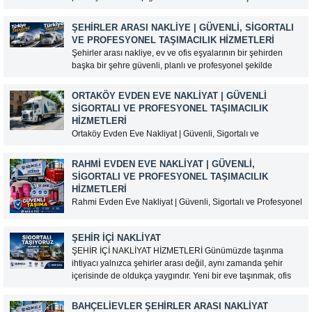
şehirler arası taşınmalarda deneyimli bir nakliyat firması ile
çalışmak, eşyalarınızın güvenli ve zamanında yeni adresine
ŞEHIRLER ARASI NAKLIYE | GÜVENLI, SIGORTALI
ulaştırılması açısından...
VE PROFESYONEL TAŞIMACILIK HIZMETLERI
Şehirler arası nakliye, ev ve ofis eşyalarının bir şehirden
başka bir şehre güvenli, planlı ve profesyonel şekilde
taşınmasını sağlayan kapsamlı bir lojistik hizmetidir. Uzun
mesafeli taşınmalarda doğru nakliyat firmasını seçmek,
ORTAKÖY EVDEN EVE NAKLIYAT | GÜVENLI
eşyaların hasarsız teslim edilmesi ve taşınma sürecinin
SIGORTALI VE PROFESYONEL TAŞIMACILIK
sorunsuz tamamlanması açısından...
HIZMETLERI
Ortaköy Evden Eve Nakliyat | Güvenli, Sigortalı ve
Profesyonel Taşımacılık Hizmetleri İstanbul’un en gözde
semtlerinden biri olan Ortaköy, tarihi dokusu, Boğaz
RAHMI EVDEN EVE NAKLIYAT | GÜVENLI,
manzarası ve merkezi konumuyla yoğun taşınma
SIGORTALI VE PROFESYONEL TAŞIMACILIK
hareketliliğine sahiptir. Dar sokaklar, yoğun trafik ve yüksek
HIZMETLERI
katlı binalar nedeniyle taşınma işlemleri...
Rahmi Evden Eve Nakliyat | Güvenli, Sigortalı ve Profesyonel
Taşımacılık Hizmetleri Ev taşımak, insanların hayatındaki en
önemli süreçlerden biridir. Yeni bir başlangıç yaparken
ŞEHIR İÇI NAKLIYAT
eşyaların güvenli bir şekilde taşınması büyük önem taşır. Bu
ŞEHİR İÇİ NAKLİYAT HİZMETLERİ Günümüzde taşınma
nedenle doğru nakliyat firmasını tercih etmek, hem zaman...
ihtiyacı yalnızca şehirler arası değil, aynı zamanda şehir
içerisinde de oldukça yaygındır. Yeni bir eve taşınmak, ofis
Cevap Yaz
değiştirmek veya eşyaları farklı bir adrese ulaştırmak isteyen
kişiler için şehir içi nakliyat hizmetleri büyük kolaylık
BAHÇELIEVLER ŞEHIRLER ARASI NAKLIYAT