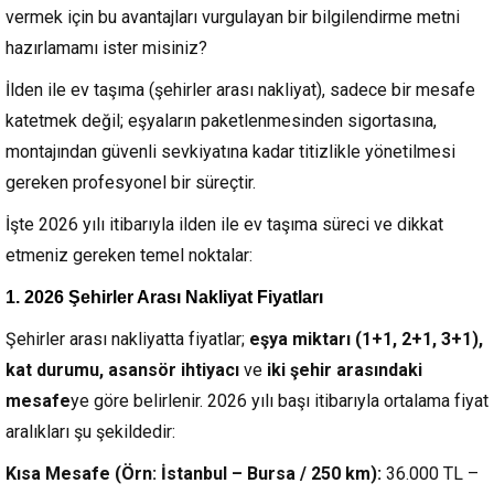
vermek için bu avantajları vurgulayan bir bilgilendirme metni
hazırlamamı ister misiniz?
İlden ile ev taşıma (şehirler arası nakliyat), sadece bir mesafe
katetmek değil; eşyaların paketlenmesinden sigortasına,
montajından güvenli sevkiyatına kadar titizlikle yönetilmesi
gereken profesyonel bir süreçtir.
İşte 2026 yılı itibarıyla ilden ile ev taşıma süreci ve dikkat
etmeniz gereken temel noktalar:
1. 2026 Şehirler Arası Nakliyat Fiyatları
Şehirler arası nakliyatta fiyatlar;
eşya miktarı (1+1, 2+1, 3+1),
kat durumu, asansör ihtiyacı
ve
iki şehir arasındaki
mesafe
ye göre belirlenir. 2026 yılı başı itibarıyla ortalama fiyat
aralıkları şu şekildedir:
Kısa Mesafe (Örn: İstanbul – Bursa / 250 km):
36.000 TL –