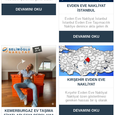
insanların tüm istedikleri
EVDEN EVE NAKLIYAT
hizmetleri bir arada sunabilecek
DEVAMINI OKU
İSTANBUL
profesyonel bir çalışma ortamı
sunmaktadır. Arnavutköy
Nakliyat Selimoğlu Nakliyat ev
Evden Eve Nakliyat İstanbul
ve işyeri taşımacılığı konusunda
İstanbul Evden Eve Taşımacılık
en yakın dostunuz oluyor ve
Nakliye denince akla gelen ilk
size...
illerden birisi olan İstanbul hem
nakliye konusunda uzman bir
DEVAMINI OKU
ildir hem de nakliye işlemlerinin
zor geçtiği bir ildir. Bildiğiniz
üzere İstanbul Türkiye’nin en
büyük ilidir. Bu sebeple...
KIRŞEHIR EVDEN EVE
NAKLIYAT
Kırşehir Evden Eve Nakliyat
Nakliyat özen gösterilmesi
gereken hassas bir iş olarak
bilinir. Her türlü eşyanın özenli bir
şekilde paketlenerek yeni
DEVAMINI OKU
KEMERBURGAZ EV TAŞIMA
adreslerine ulaştırılması