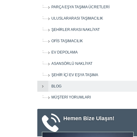
PARÇA EŞYA TAŞIMA ÜCRETLERI
ULUSLARARASI TAŞIMACILIK
ŞEHIRLER ARASI NAKLIYAT
OFIS TAŞIMACILIK
EV DEPOLAMA
ASANSÖRLÜ NAKLIYAT
ŞEHIR IÇI EV EŞYA TAŞIMA
BLOG
MÜŞTERI YORUMLARI
Hemen Bize Ulaşın!