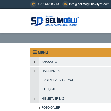
0537 418 86 13
info@selimoglunakliyat.com.t
MENÜ
ANASAYFA
HAKKIMIZDA
EVDEN EVE NAKLIYAT
İLETIŞIMI
HIZMETLERIMIZ
FOTO GALERI