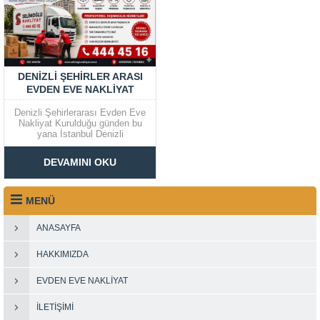
DENIZLI ŞEHIRLER ARASI
EVDEN EVE NAKLIYAT
Denizli Şehirlerarası Evden Eve
Nakliyat Kurulduğu günden bu
yana İstanbul Denizli
şehirlerarası evden eve nakliyat
firması olarak en güvenli
DEVAMINI OKU
hizmetleri en kısa sürede
ayağınıza kadar getirmektedir.
Evden Eve Nakliyat İstanbul
Denizli şehirlerarası evden eve
MENÜ
nakliyat firmamız kendine özgü
çalışma sistemine...
ANASAYFA
HAKKIMIZDA
EVDEN EVE NAKLIYAT
İLETIŞIMI