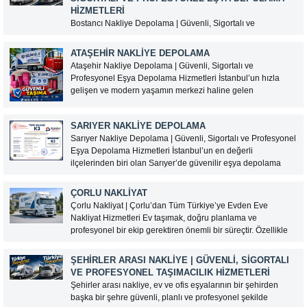
HIZMETLERI
Taşınma, ev tadilatı, kentsel...
Bostancı Nakliye Depolama | Güvenli, Sigortalı ve
Profesyonel Eşya Depolama Hizmetleri İstanbul’un Anadolu
Yakası’nda önemli ulaşım noktalarından biri olan Bostancı,
ATAŞEHIR NAKLIYE DEPOLAMA
ev ve iş yeri taşımacılığı ile eşya depolama hizmetlerine
Ataşehir Nakliye Depolama | Güvenli, Sigortalı ve
yoğun talep gören bölgeler arasında yer almaktadır.
Profesyonel Eşya Depolama Hizmetleri İstanbul’un hızla
Marmaray, metro ve ana...
gelişen ve modern yaşamın merkezi haline gelen
ilçelerinden Ataşehir’de, güvenilir bir nakliye ve eşya
depolama hizmeti arıyorsanız doğru adrestesiniz. Selimoğlu
SARIYER NAKLIYE DEPOLAMA
Taşımacılık olarak, ev ve ofis eşyalarınızı güvenli...
Sarıyer Nakliye Depolama | Güvenli, Sigortalı ve Profesyonel
Eşya Depolama Hizmetleri İstanbul’un en değerli
ilçelerinden biri olan Sarıyer’de güvenilir eşya depolama
hizmeti arıyorsanız, Selimoğlu Taşımacılık profesyonel
çözümleriyle yanınızdadır. Ev eşyalarınızı, ofis
ÇORLU NAKLIYAT
malzemelerinizi veya değerli eşyalarınızı modern depolama
Çorlu Nakliyat | Çorlu’dan Tüm Türkiye’ye Evden Eve
alanlarımızda güvenle muhafaza...
Nakliyat Hizmetleri Ev taşımak, doğru planlama ve
profesyonel bir ekip gerektiren önemli bir süreçtir. Özellikle
şehirler arası taşınmalarda deneyimli bir nakliyat firması ile
çalışmak, eşyalarınızın güvenli ve zamanında yeni adresine
ŞEHIRLER ARASI NAKLIYE | GÜVENLI, SIGORTALI
ulaştırılması açısından...
VE PROFESYONEL TAŞIMACILIK HIZMETLERI
Şehirler arası nakliye, ev ve ofis eşyalarının bir şehirden
başka bir şehre güvenli, planlı ve profesyonel şekilde