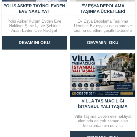
EV EŞYA DEPOLAMA
POLIS ASKER TAYINCI EVDEN
TAŞINMA ÜCRETLERI
EVE NAKLIYAT
Ev Eşya Depolama Taşınma
Polis Asker Kurum Evden Eve
Ücretleri Ev eşyası depolama ve
Nakliyat Şehir İçi ve Şehirler
taşıma ücretleri, çeşitli faktörlere
Arası Evden Eve Nakliyat
bağlı olarak geniş bir aralıkta
Şehirlerarası Nakliyat için
değişiklik gösterir. Bu ücretler,
Tayininiz çıktı ve taşınmanız mı
DEVAMINI OKU
DEVAMINI OKU
sabit bir fiyattan ziyade,
gerekiyor? Eşyalarınız çok ve
ihtiyaçlarınıza ve tercihlerinize
kıymetli parçalardan mı
göre belirlenir. Fiyatları etkileyen
oluşuyor? Taşınmak sizin için bir
başlıca unsurlar şunlardır: Eşya
kâbus mu? Artık bu konuda
Depolama Ücretleri Depo...
endişe...
VILLA TAŞIMACILIĞI
İSTANBUL YALI TAŞIMA
Villa Taşıma Evden eve nakliyat
alanında en çok zaman alan
konulardan biri de villa
taşıma hizmetidir. Villa, alan
olarak büyük olması ve doğal