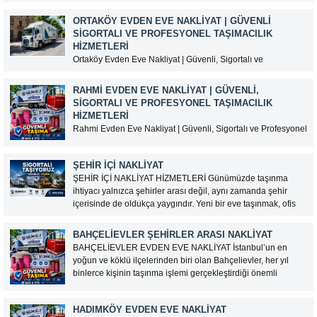
taşınmasını sağlayan kapsamlı bir lojistik hizmetidir. Uzun
mesafeli taşınmalarda doğru nakliyat firmasını seçmek,
ORTAKÖY EVDEN EVE NAKLIYAT | GÜVENLI
eşyaların hasarsız teslim edilmesi ve taşınma sürecinin
SIGORTALI VE PROFESYONEL TAŞIMACILIK
sorunsuz tamamlanması açısından...
HIZMETLERI
Ortaköy Evden Eve Nakliyat | Güvenli, Sigortalı ve
Profesyonel Taşımacılık Hizmetleri İstanbul’un en gözde
semtlerinden biri olan Ortaköy, tarihi dokusu, Boğaz
RAHMI EVDEN EVE NAKLIYAT | GÜVENLI,
manzarası ve merkezi konumuyla yoğun taşınma
SIGORTALI VE PROFESYONEL TAŞIMACILIK
hareketliliğine sahiptir. Dar sokaklar, yoğun trafik ve yüksek
HIZMETLERI
katlı binalar nedeniyle taşınma işlemleri...
Rahmi Evden Eve Nakliyat | Güvenli, Sigortalı ve Profesyonel
Taşımacılık Hizmetleri Ev taşımak, insanların hayatındaki en
önemli süreçlerden biridir. Yeni bir başlangıç yaparken
ŞEHIR İÇI NAKLIYAT
eşyaların güvenli bir şekilde taşınması büyük önem taşır. Bu
ŞEHİR İÇİ NAKLİYAT HİZMETLERİ Günümüzde taşınma
nedenle doğru nakliyat firmasını tercih etmek, hem zaman...
ihtiyacı yalnızca şehirler arası değil, aynı zamanda şehir
içerisinde de oldukça yaygındır. Yeni bir eve taşınmak, ofis
değiştirmek veya eşyaları farklı bir adrese ulaştırmak isteyen
kişiler için şehir içi nakliyat hizmetleri büyük kolaylık
BAHÇELIEVLER ŞEHIRLER ARASI NAKLIYAT
sağlamaktadır....
BAHÇELİEVLER EVDEN EVE NAKLİYAT İstanbul’un en
yoğun ve köklü ilçelerinden biri olan Bahçelievler, her yıl
binlerce kişinin taşınma işlemi gerçekleştirdiği önemli
yerleşim bölgeleri arasında bulunmaktadır. Gelişen konut
projeleri, kentsel dönüşüm çalışmaları ve artan nüfus
HADIMKÖY EVDEN EVE NAKLİYAT
nedeniyle Bahçelievler evden eve nakliyat hizmetlerine...