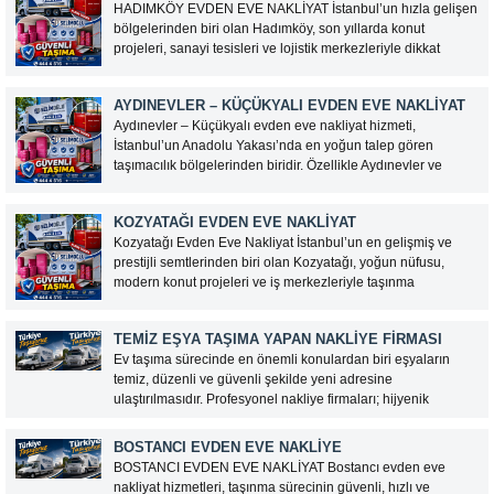
HADIMKÖY EVDEN EVE NAKLİYAT İstanbul’un hızla gelişen
Müşteri Temsilcisi Fiyat Teklif
bölgelerinden biri olan Hadımköy, son yıllarda konut
projeleri, sanayi tesisleri ve lojistik merkezleriyle dikkat
al
çekmektedir. Bölgedeki nüfus artışı ve yeni yaşam alanlarının
çoğalması, evden eve nakliyat hizmetlerine olan talebi de
AYDINEVLER – KÜÇÜKYALI EVDEN EVE NAKLIYAT
artırmıştır. Hadımköy evden...
Aydınevler – Küçükyalı evden eve nakliyat hizmeti,
İstanbul’un Anadolu Yakası’nda en yoğun talep gören
taşımacılık bölgelerinden biridir. Özellikle Aydınevler ve
Küçükyalı bölgeleri, hem konut yoğunluğu hem de site
yaşamının fazla olması nedeniyle profesyonel taşıma
KOZYATAĞI EVDEN EVE NAKLIYAT
planlaması gerektirir. Dar sokaklar, apartman içi...
Kozyatağı Evden Eve Nakliyat İstanbul’un en gelişmiş ve
prestijli semtlerinden biri olan Kozyatağı, yoğun nüfusu,
modern konut projeleri ve iş merkezleriyle taşınma
hizmetlerine sıkça ihtiyaç duyulan bölgeler arasında yer
almaktadır. Kozyatağı evden eve nakliyat hizmetleri, bireysel
TEMIZ EŞYA TAŞIMA YAPAN NAKLIYE FIRMASI
ve kurumsal müşterilerin taşınma...
Ev taşıma sürecinde en önemli konulardan biri eşyaların
temiz, düzenli ve güvenli şekilde yeni adresine
ulaştırılmasıdır. Profesyonel nakliye firmaları; hijyenik
ambalaj malzemeleri, temiz taşıma araçları ve deneyimli
personeller ile eşyalarınızı koruma altına alarak taşımaktadır.
BOSTANCI EVDEN EVE NAKLIYE
Temiz Eşya Taşıma Hizmeti Neleri...
BOSTANCI EVDEN EVE NAKLİYAT Bostancı evden eve
nakliyat hizmetleri, taşınma sürecinin güvenli, hızlı ve