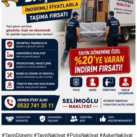
#TayinDönemi #TayinNakliyat #PolisNakliyat #AskerNakliyat