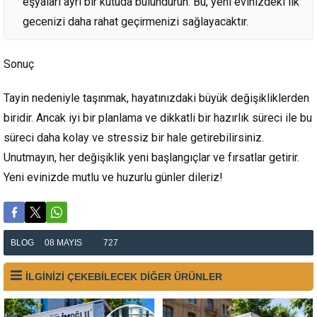
eşyaları ayrı bir kutuda bulundurun. Bu, yeni evinizdeki ilk
gecenizi daha rahat geçirmenizi sağlayacaktır.
Sonuç
Tayin nedeniyle taşınmak, hayatınızdaki büyük değişikliklerden
biridir. Ancak iyi bir planlama ve dikkatli bir hazırlık süreci ile bu
süreci daha kolay ve stressiz bir hale getirebilirsiniz.
Unutmayın, her değişiklik yeni başlangıçlar ve fırsatlar getirir.
Yeni evinizde mutlu ve huzurlu günler dileriz!
BLOG
08 MAYIS
727
İLGİNİZİ ÇEKEBİLECEK DİĞER ÜRÜNLER