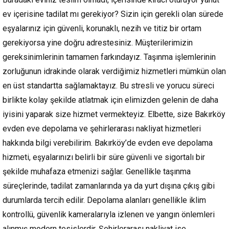
ev içerisine tadilat mı gerekiyor? Sizin için gerekli olan sürede
eşyalarınız için güvenli, korunaklı, nezih ve titiz bir ortam
gerekiyorsa yine doğru adrestesiniz. Müşterilerimizin
gereksinimlerinin tamamen farkındayız. Taşınma işlemlerinin
zorluğunun idrakinde olarak verdiğimiz hizmetleri mümkün olan
en üst standartta sağlamaktayız. Bu stresli ve yorucu süreci
birlikte kolay şekilde atlatmak için elimizden gelenin de daha
iyisini yaparak size hizmet vermekteyiz. Elbette, size Bakırköy
evden eve depolama ve şehirlerarası nakliyat hizmetleri
hakkında bilgi verebilirim. Bakırköy’de evden eve depolama
hizmeti, eşyalarınızı belirli bir süre güvenli ve sigortalı bir
şekilde muhafaza etmenizi sağlar. Genellikle taşınma
süreçlerinde, tadilat zamanlarında ya da yurt dışına çıkış gibi
durumlarda tercih edilir. Depolama alanları genellikle iklim
kontrollü, güvenlik kameralarıyla izlenen ve yangın önlemleri
alınmış modern tesislerdir. Şehirlerarası nakliyat ise,