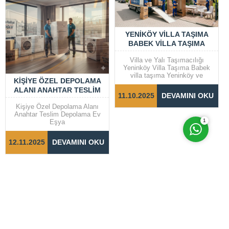
YENIKÖY VILLA TAŞIMA
BABEK VILLA TAŞIMA
Cevap Yaz
Villa ve Yalı Taşımacılığı
Yeninköy Villa Taşıma Babek
villa taşıma Yeninköy ve
KIŞIYE ÖZEL DEPOLAMA
Bebek gibi prestijli semtlerde
ALANI ANAHTAR TESLIM
yer alan villalar ve yalılarda
11.10.2025
DEVAMINI OKU
taşıma işlemleri, dikkat ve
DEPOLAMA EV EŞYA
özen gerektiren bir süreçtir.
Kişiye Özel Depolama Alanı
Taşınma sürecinin sorunsuz ve
Anahtar Teslim Depolama Ev
hızlı bir şekilde
1
Eşya
tamamlanabilmesi için doğru
adımların...
12.11.2025
DEVAMINI OKU