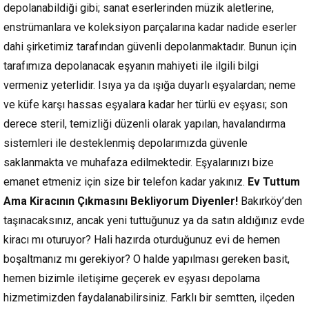
depolanabildiği gibi; sanat eserlerinden müzik aletlerine,
enstrümanlara ve koleksiyon parçalarına kadar nadide eserler
dahi şirketimiz tarafından güvenli depolanmaktadır. Bunun için
tarafımıza depolanacak eşyanın mahiyeti ile ilgili bilgi
vermeniz yeterlidir. Isıya ya da ışığa duyarlı eşyalardan; neme
ve küfe karşı hassas eşyalara kadar her türlü ev eşyası; son
derece steril, temizliği düzenli olarak yapılan, havalandırma
sistemleri ile desteklenmiş depolarımızda güvenle
saklanmakta ve muhafaza edilmektedir. Eşyalarınızı bize
emanet etmeniz için size bir telefon kadar yakınız.
Ev Tuttum
Ama Kiracının Çıkmasını Bekliyorum Diyenler!
Bakırköy’den
taşınacaksınız, ancak yeni tuttuğunuz ya da satın aldığınız evde
kiracı mı oturuyor? Hali hazırda oturduğunuz evi de hemen
boşaltmanız mı gerekiyor? O halde yapılması gereken basit,
hemen bizimle iletişime geçerek ev eşyası depolama
hizmetimizden faydalanabilirsiniz. Farklı bir semtten, ilçeden