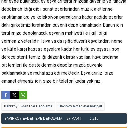
her evde bulunacak ev eşyaları tarafımızdan güvenle ve itinayla
depolanabildiği gibi; sanat eserlerinden müzik aletlerine,
enstrümanlara ve koleksiyon parçalarına kadar nadide eserler
dahi şirketimiz tarafından güvenli depolanmaktadır. Bunun için
tarafımıza depolanacak eşyanın mahiyeti ile ilgili bilgi
vermeniz yeterlidir. Isıya ya da ışığa duyarlı eşyalardan; neme
ve küfe karşı hassas eşyalara kadar her türlü ev eşyası; son
derece steril, temizliği düzenli olarak yapılan, havalandırma
sistemleri ile desteklenmiş depolarımızda güvenle
saklanmakta ve muhafaza edilmektedir. Eşyalarınızı bize
emanet etmeniz için size bir telefon kadar yakınız.
Bakırköy Evden Eve Depolama
Bakırköy evden eve nakliyat
BAKIRKÖY EVDEN EVE DEPOLAMA
27 MART
1.215