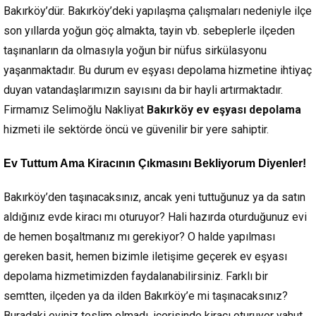
Bakırköy’dür. Bakırköy’deki yapılaşma çalışmaları nedeniyle ilçe
son yıllarda yoğun göç almakta, tayin vb. sebeplerle ilçeden
taşınanların da olmasıyla yoğun bir nüfus sirkülasyonu
yaşanmaktadır. Bu durum ev eşyası depolama hizmetine ihtiyaç
duyan vatandaşlarımızın sayısını da bir hayli artırmaktadır.
Firmamız Selimoğlu Nakliyat
Bakırköy ev eşyası depolama
hizmeti ile sektörde öncü ve güvenilir bir yere sahiptir.
Ev Tuttum Ama Kiracının Çıkmasını Bekliyorum Diyenler!
Bakırköy’den taşınacaksınız, ancak yeni tuttuğunuz ya da satın
aldığınız evde kiracı mı oturuyor? Hali hazırda oturduğunuz evi
de hemen boşaltmanız mı gerekiyor? O halde yapılması
gereken basit, hemen bizimle iletişime geçerek ev eşyası
depolama hizmetimizden faydalanabilirsiniz. Farklı bir
semtten, ilçeden ya da ilden Bakırköy’e mi taşınacaksınız?
Buradaki eviniz teslim olmadı, içerisinde kiracı oturuyor yahut