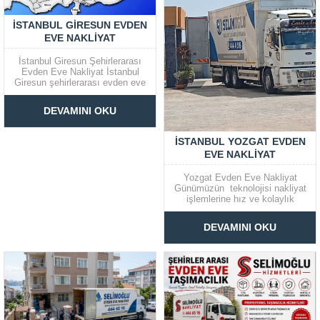
İSTANBUL GIRESUN EVDEN
EVE NAKLIYAT
İstanbul Giresun Şehirlerarası
Evden Eve Nakliyat İstanbul
Giresun şehirlerarası evden eve
nakliyat firmaları yıl içerisinde
dört mevsim boyunca ilgi görür.
DEVAMINI OKU
Tayin ve bunun gibi nedenlerden
ötürü bu şehirlere olan ilgi
fazladır. Çeşitli nedenlerden
İSTANBUL YOZGAT EVDEN
ötürü taşınmak durumunda
EVE NAKLIYAT
kalanlar için iyi bir...
Yozgat Evden Eve Nakliyat
Günümüzün teknolojisi nakliyat
işlemlerine hız ve kolaylık
kazandırmaktadır. Firmamız
uzman ekibi ve alanındaki
DEVAMINI OKU
tecrübesiyle nakliye sürecinin
zahmetsiz şekilde atlatılmasına
aracı oluyor. 81 ili kapsayacak
şekilde nakliye hizmeti sunan
firmamız nakliye sürecinin
tahminden daha kısa süre
içinde...