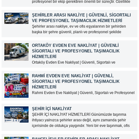
profesyonel bir ekip gerektiren önemli bir süreçtir. Özellikle
şehirler arası taşınmalarda deneyimli bir nakliyat firması ile
çalışmak, eşyalarınızın güvenli ve zamanında yeni adresine
ŞEHIRLER ARASI NAKLIYE | GÜVENLI, SIGORTALI
ulaştırılması açısından...
VE PROFESYONEL TAŞIMACILIK HIZMETLERI
Şehirler arası nakliye, ev ve ofis eşyalarının bir şehirden
Müşteri Temsilcisi Fiyat Teklif
başka bir şehre güvenli, planlı ve profesyonel şekilde
al
taşınmasını sağlayan kapsamlı bir lojistik hizmetidir. Uzun
mesafeli taşınmalarda doğru nakliyat firmasını seçmek,
ORTAKÖY EVDEN EVE NAKLIYAT | GÜVENLI
eşyaların hasarsız teslim edilmesi ve taşınma sürecinin
SIGORTALI VE PROFESYONEL TAŞIMACILIK
sorunsuz tamamlanması açısından...
HIZMETLERI
Ortaköy Evden Eve Nakliyat | Güvenli, Sigortalı ve
Profesyonel Taşımacılık Hizmetleri İstanbul’un en gözde
semtlerinden biri olan Ortaköy, tarihi dokusu, Boğaz
RAHMI EVDEN EVE NAKLIYAT | GÜVENLI,
manzarası ve merkezi konumuyla yoğun taşınma
SIGORTALI VE PROFESYONEL TAŞIMACILIK
hareketliliğine sahiptir. Dar sokaklar, yoğun trafik ve yüksek
HIZMETLERI
katlı binalar nedeniyle taşınma işlemleri...
Rahmi Evden Eve Nakliyat | Güvenli, Sigortalı ve Profesyonel
Taşımacılık Hizmetleri Ev taşımak, insanların hayatındaki en
önemli süreçlerden biridir. Yeni bir başlangıç yaparken
ŞEHIR İÇI NAKLIYAT
eşyaların güvenli bir şekilde taşınması büyük önem taşır. Bu
ŞEHİR İÇİ NAKLİYAT HİZMETLERİ Günümüzde taşınma
nedenle doğru nakliyat firmasını tercih etmek, hem zaman...
ihtiyacı yalnızca şehirler arası değil, aynı zamanda şehir
içerisinde de oldukça yaygındır. Yeni bir eve taşınmak, ofis
değiştirmek veya eşyaları farklı bir adrese ulaştırmak isteyen
kişiler için şehir içi nakliyat hizmetleri büyük kolaylık