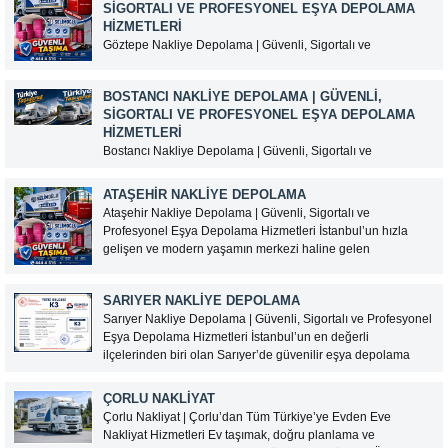
SIGORTALI VE PROFESYONEL EŞYA DEPOLAMA
HIZMETLERI
Göztepe Nakliye Depolama | Güvenli, Sigortalı ve
Profesyonel Eşya Depolama Hizmetleri İstanbul’un Anadolu
Yakası’nda yer alan Göztepe, yoğun yerleşim alanları, iş
BOSTANCI NAKLIYE DEPOLAMA | GÜVENLI,
merkezleri ve ulaşım kolaylığı sayesinde nakliye ve eşya
SIGORTALI VE PROFESYONEL EŞYA DEPOLAMA
depolama hizmetlerine sık ihtiyaç duyulan semtlerden biridir.
HIZMETLERI
Taşınma, ev tadilatı, kentsel...
Bostancı Nakliye Depolama | Güvenli, Sigortalı ve
Profesyonel Eşya Depolama Hizmetleri İstanbul’un Anadolu
Yakası’nda önemli ulaşım noktalarından biri olan Bostancı,
ATAŞEHIR NAKLIYE DEPOLAMA
ev ve iş yeri taşımacılığı ile eşya depolama hizmetlerine
Ataşehir Nakliye Depolama | Güvenli, Sigortalı ve
yoğun talep gören bölgeler arasında yer almaktadır.
Profesyonel Eşya Depolama Hizmetleri İstanbul’un hızla
Marmaray, metro ve ana...
gelişen ve modern yaşamın merkezi haline gelen
ilçelerinden Ataşehir’de, güvenilir bir nakliye ve eşya
depolama hizmeti arıyorsanız doğru adrestesiniz. Selimoğlu
SARIYER NAKLIYE DEPOLAMA
Taşımacılık olarak, ev ve ofis eşyalarınızı güvenli...
Sarıyer Nakliye Depolama | Güvenli, Sigortalı ve Profesyonel
Eşya Depolama Hizmetleri İstanbul’un en değerli
ilçelerinden biri olan Sarıyer’de güvenilir eşya depolama
hizmeti arıyorsanız, Selimoğlu Taşımacılık profesyonel
çözümleriyle yanınızdadır. Ev eşyalarınızı, ofis
ÇORLU NAKLIYAT
malzemelerinizi veya değerli eşyalarınızı modern depolama
Çorlu Nakliyat | Çorlu’dan Tüm Türkiye’ye Evden Eve
alanlarımızda güvenle muhafaza...
Nakliyat Hizmetleri Ev taşımak, doğru planlama ve