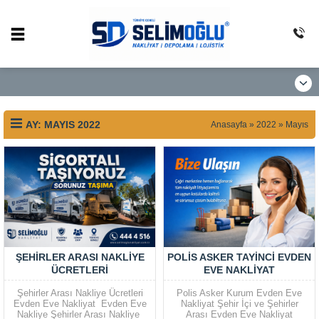
AY:
MAYIS 2022
Anasayfa
»
2022
»
Mayıs
ŞEHIRLER ARASI NAKLIYE
POLIS ASKER TAYINCI EVDEN
ÜCRETLERI
EVE NAKLIYAT
Şehirler Arası Nakliye Ücretleri
Polis Asker Kurum Evden Eve
Evden Eve Nakliyat Evden Eve
Nakliyat Şehir İçi ve Şehirler
Nakliye Şehirler Arası Nakliye
Arası Evden Eve Nakliyat