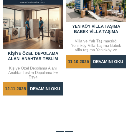
YENIKÖY VILLA TAŞIMA
BABEK VILLA TAŞIMA
Villa ve Yalı Taşımacılığı
Yeninköy Villa Taşıma Babek
villa taşıma Yeninköy ve
KIŞIYE ÖZEL DEPOLAMA
Bebek gibi prestijli semtlerde
ALANI ANAHTAR TESLIM
yer alan villalar ve yalılarda
11.10.2025
DEVAMINI OKU
taşıma işlemleri, dikkat ve
DEPOLAMA EV EŞYA
özen gerektiren bir süreçtir.
Kişiye Özel Depolama Alanı
Taşınma sürecinin sorunsuz ve
Anahtar Teslim Depolama Ev
hızlı bir şekilde
Eşya
tamamlanabilmesi için doğru
adımların...
12.11.2025
DEVAMINI OKU
Cevap Yaz