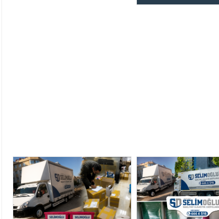
İstanbul’un önemli semtler
olarak, nakliyat hizmetler
olarak...