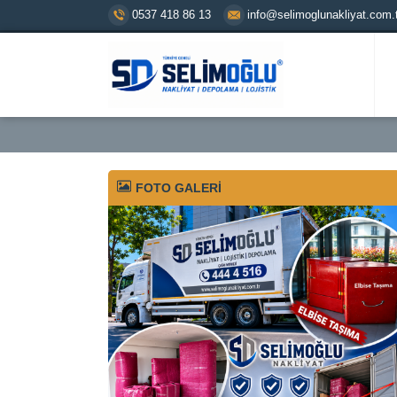
0537 418 86 13
info@selimoglunakliyat.com.t
FOTO GALERİ