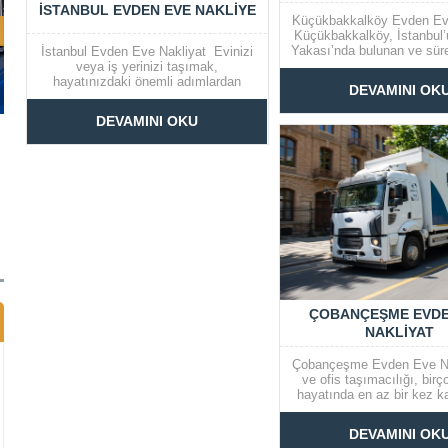
İSTANBUL EVDEN EVE NAKLIYE
Küçükbakkalköy Evden Ev
Küçükbakkalköy, İstanbul’
Yakası’nda bulunan ve süre
İstanbul Evden Eve Nakliyat Evinizi
bir semttir. Bu bölgede y
veya iş yerinizi taşımak,
için evden eve nakliyat h
hayatınızdaki önemli adımlardan
DEVAMINI OK
oldukça önemlidir. Taşınma
biridir ve bu süreci olabildiğince
en stresli yanlarından biri
sorunsuz geçirmek istersiniz.
DEVAMINI OKU
güvenli ve zamanında ye
İstanbul’da evden eve nakliyat
ulaştırılmasıdır. Bu n
hizmeti arıyorsanız, doğru yerdesiniz!
profesyonel...
Aşağıda, taşınma sürecinizi
kolaylaştırmak için bilmeniz gereken
bazı önemli noktalar ve hizmetler...
ÇOBANÇEŞME EVDE
NAKLIYAT
Çobançeşme Evden Eve Na
ve ofis taşımacılığı, birç
hayatında en az bir kez ka
bir süreçtir. Bu süreç, doğ
ve profesyonel bir nakliyat 
DEVAMINI OK
oldukça kolaylaşabilir. Ç