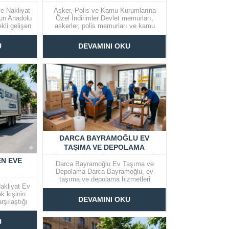
İNDIRIMLER
e Nakliyat
Asker, Polis ve Kamu Kurumlarına
un Anadolu
Özel İndirimler Devlet memurları,
kli gelişen
askerler, polis memurları ve kamu
aşayanlar
kurumları çalışanları için birçok
izmetleri
alanda çeşitli indirim fırsatları
U
DEVAMINI OKU
 sürecinin
sunulmaktadır. Bu indirimler,
, eşyaların
çalışanların ekonomik olarak
ni adrese
desteklenmelerine ve temel
edenle
ihtiyaçlarını daha uygun fiyatlarla
karşılayabilmelerine yardımcı olur.
Aşağıda, bu...
DARCA BAYRAMOĞLU EV
TAŞIMA VE DEPOLAMA
N EVE
Darca Bayramoğlu Ev Taşıma ve
Depolama Darca Bayramoğlu, ev
taşıma ve depolama hizmetleri
kliyat Ev
konusunda uzmanlaşmış bir firmadır.
ok kişinin
Müşterilerine hızlı, güvenli ve etkili bir
DEVAMINI OKU
rşılaştığı
taşınma deneyimi sunmayı hedefler.
ru planlama
İster evinizi taşıyın, ister ofisinizi,
firması ile
Darca Bayramoğlu her zaman
U
obançeşme,
yanınızda. Hizmetlerimiz Ev