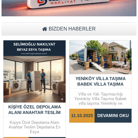
Müşteri Temsilcisi Fiyat Teklif
al
BİZDEN HABERLER
YENIKÖY VILLA TAŞIMA
BABEK VILLA TAŞIMA
Villa ve Yalı Taşımacılığı
Yeninköy Villa Taşıma Babek
villa taşıma Yeninköy ve
KIŞIYE ÖZEL DEPOLAMA
Bebek gibi prestijli semtlerde
ALANI ANAHTAR TESLIM
yer alan villalar ve yalılarda
11.10.2025
DEVAMINI OKU
taşıma işlemleri, dikkat ve
DEPOLAMA EV EŞYA
özen gerektiren bir süreçtir.
Kişiye Özel Depolama Alanı
Taşınma sürecinin sorunsuz ve
Anahtar Teslim Depolama Ev
hızlı bir şekilde
Eşya
tamamlanabilmesi için doğru