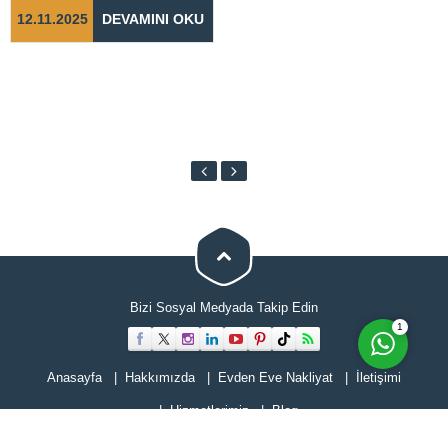
adımların...
12.11.2025
DEVAMINI OKU
Cevap Yaz
Bizi Sosyal Medyada Takip Edin
1
Anasayfa
Hakkımızda
Evden Eve Nakliyat
İletişimi
Hizmetlerimiz
Blog