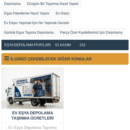
Depolama
Düzgün Bir Taşınma Nasıl Yapılır
Eşya Paketleme Nasıl Yapılır
Ev Depo
Ev Depo Yapmak İçin Ne Yapmak Gerekir
Günlük Eşya Taşıma Depolama
Parça Özel Kıyafetleriniz İçin Depolama
EŞYA DEPOLAMA FIYATLARI
01 KASIM
242
İLGİNİZİ ÇEKEBİLECEK DİĞER KONULAR
EV EŞYA DEPOLAMA
TAŞINMA ÜCRETLERI
Ev Eşya Depolama Taşınma