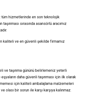
ız tüm hizmetlerinde en son teknolojik
rın taşınması sırasında asansörlü aracımız
adır.
n kaliteli ve en güvenli şekilde firmamız
eli ve taşınma gününü belirlemeniz yeterli
şyaların daha güvenli taşınması için ilk olarak
örmemesi için kaliteli ambalajlama malzemeleri
ZEYTINBURNU
GÜNGÖREN
 ve olası bir sorun ile karşı karşıya kalınmaz.
MECIDIYEKÖY
EVDEN EVE
EVDEN EVE
NBUL
ŞIŞLI
SULTANGAZI
G
EVDEN EVE
DEPOLAMA
DEPOLAMA
UPA
EVDEN EVE
EVDEN EVE
NAKLIYAT
Zeytinburnu
Güngören
ASI
DEPOLAMA
DEPOLAMA
Mecidiyeköy
Evden
Ev