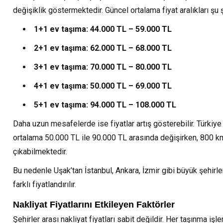
Birçok
süreci
sunar.
hem 
trafik ve
şehiriçi
nedenden
kolaylaştırmak
Genel
değişiklik göstermektedir. Güncel ortalama fiyat aralıkları şu 
Anado
yüksek
nakliyat
kaynaklanabilen
ve
olarak
yakas
katlı
ister
ancak
taşınmayı
ev
nakliy
binalar
1+1 ev taşıma: 44.000 TL – 59.000 TL
şehirlerarası
sonuç
mümkün
depolama
firma
nedeniyle
nakliyat
olarak
olduğunca
hizmetlerinde
olara
ev
hizmetlerinde
taşınmayı
sorunsuz...
sunulan
2+1 ev taşıma: 62.000 TL – 68.000 TL
hizme
taşıma...
kaliteli
gerekli
bazı
sunmak
hizmet...
kılan...
imkanlar...
3+1 ev taşıma: 70.000 TL – 80.000 TL
4+1 ev taşıma: 50.000 TL – 69.000 TL
5+1 ev taşıma: 94.000 TL – 108.000 TL
Daha uzun mesafelerde ise fiyatlar artış gösterebilir. Türki
ortalama 50.000 TL ile 90.000 TL arasında değişirken, 800 k
çıkabilmektedir.
Bu nedenle Uşak’tan İstanbul, Ankara, İzmir gibi büyük şehirl
farklı fiyatlandırılır.
Nakliyat Fiyatlarını Etkileyen Faktörler
Şehirler arası nakliyat fiyatları sabit değildir. Her taşınma işl