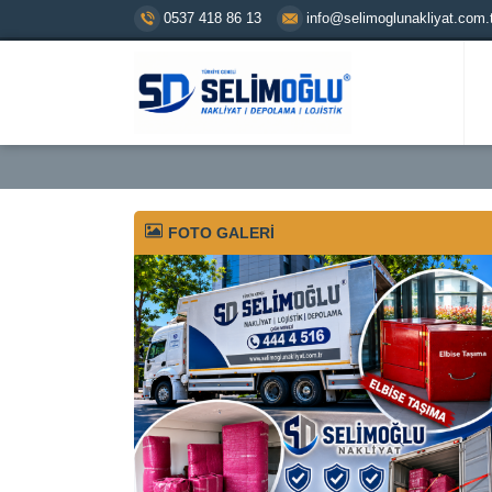
0537 418 86 13
info@selimoglunakliyat.com.t
FOTO GALERİ