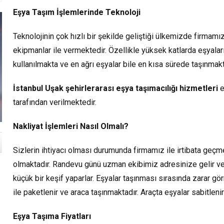
Eşya Taşım İşlemlerinde Teknoloji
Teknolojinin çok hızlı bir şekilde geliştiği ülkemizde firmam
ekipmanlar ile vermektedir. Özellikle yüksek katlarda eşyala
kullanılmakta ve en ağrı eşyalar bile en kısa sürede taşınmakt
İstanbul Uşak şehirlerarası eşya taşımacılığı hizmetleri
e
tarafından verilmektedir.
Nakliyat İşlemleri Nasıl Olmalı?
Sizlerin ihtiyacı olması durumunda firmamız ile irtibata geçm
olmaktadır. Randevu günü uzman ekibimiz adresinize gelir ve e
küçük bir keşif yaparlar. Eşyalar taşınması sırasında zarar g
FLORYA
İSTINYE
MASLAK
ile paketlenir ve araca taşınmaktadır. Araçta eşyalar sabitlenir
GÜLTEPE
REŞITPAŞA
EVDEN
|
EVDEN
EVDEN
İSTA
EVDEN
EVDEN
EVE
E
EVE
EVE
AVR
EVE
EVE
Eşya Taşıma Fiyatları
Florya
İstinye
Maslak’ta
NAKLIYAT
I
NAKLIYAT
NAKLIYAT
YAK
Gültepe
NAKLIYAT
Reşitpaşa
Evden
Evden
ev
NAKLIYAT