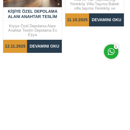
Yeninköy Villa Taşıma Babek
villa taşıma Yeninköy ve
KIŞIYE ÖZEL DEPOLAMA
Cevap Yaz
Bebek gibi prestijli semtlerde
ALANI ANAHTAR TESLIM
yer alan villalar ve yalılarda
11.10.2025
DEVAMINI OKU
taşıma işlemleri, dikkat ve
DEPOLAMA EV EŞYA
özen gerektiren bir süreçtir.
Kişiye Özel Depolama Alanı
Taşınma sürecinin sorunsuz ve
Anahtar Teslim Depolama Ev
hızlı bir şekilde
Eşya
tamamlanabilmesi için doğru
adımların...
12.11.2025
DEVAMINI OKU
1