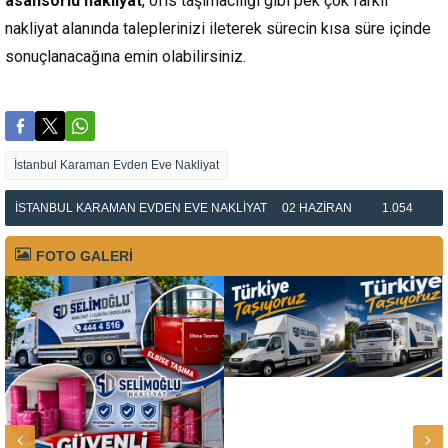
asansörlü nakliyat
, ofis taşımacılığı gibi pek çok farklı
nakliyat alanında taleplerinizi ileterek sürecin kısa süre içinde
sonuçlanacağına emin olabilirsiniz.
İstanbul Karaman Evden Eve Nakliyat
İSTANBUL KARAMAN EVDEN EVE NAKLIYAT
02 HAZIRAN
1.054
FOTO GALERİ