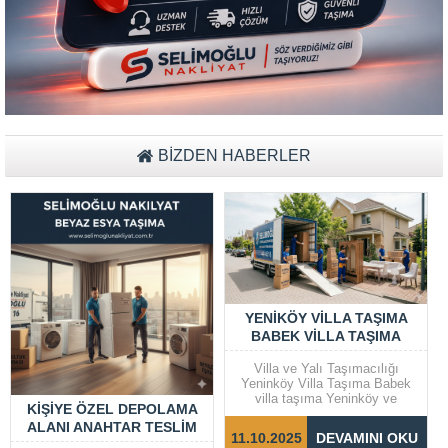
Müşteri Temsilcisi Fiyat Teklif
al
BİZDEN HABERLER
YENIKÖY VILLA TAŞIMA
BABEK VILLA TAŞIMA
Villa ve Yalı Taşımacılığı
Yeninköy Villa Taşıma Babek
villa taşıma Yeninköy ve
KIŞIYE ÖZEL DEPOLAMA
Bebek gibi prestijli semtlerde
ALANI ANAHTAR TESLIM
yer alan villalar ve yalılarda
11.10.2025
DEVAMINI OKU
taşıma işlemleri, dikkat ve
DEPOLAMA EV EŞYA