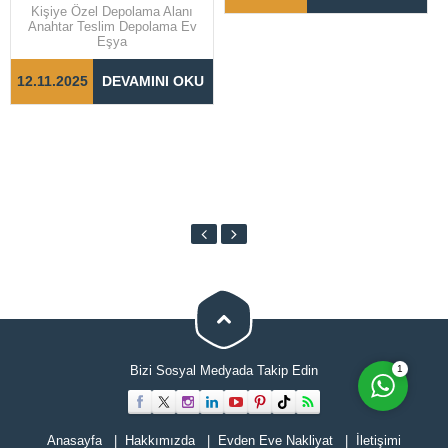
özen gerektiren bir süreçtir.
Kişiye Özel Depolama Alanı
Taşınma sürecinin sorunsuz ve
Anahtar Teslim Depolama Ev
hızlı bir şekilde
Eşya
tamamlanabilmesi için doğru
adımların...
12.11.2025
DEVAMINI OKU
Cevap Yaz
1
Bizi Sosyal Medyada Takip Edin
Anasayfa
Hakkımızda
Evden Eve Nakliyat
İletişimi