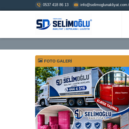
0537 418 86 13
info@selimoglunakliyat.com.t
FOTO GALERİ