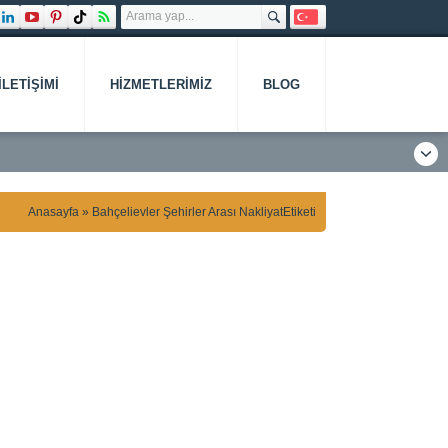
İLETIŞIMI
HIZMETLERIMIZ
BLOG
Anasayfa
»
Bahçelievler Şehirler Arası NakliyatEtiketi