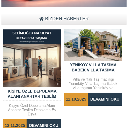
Müşteri Temsilcisi Fiyat Teklif
BİZDEN HABERLER
al
YENIKÖY VILLA TAŞIMA
BABEK VILLA TAŞIMA
Villa ve Yalı Taşımacılığı
Yeninköy Villa Taşıma Babek
villa taşıma Yeninköy ve
KIŞIYE ÖZEL DEPOLAMA
Bebek gibi prestijli semtlerde
ALANI ANAHTAR TESLIM
yer alan villalar ve yalılarda
11.10.2025
DEVAMINI OKU
taşıma işlemleri, dikkat ve
DEPOLAMA EV EŞYA
özen gerektiren bir süreçtir.
Kişiye Özel Depolama Alanı
Taşınma sürecinin sorunsuz ve
Anahtar Teslim Depolama Ev
hızlı bir şekilde
Eşya
tamamlanabilmesi için doğru
adımların...
12.11.2025
DEVAMINI OKU