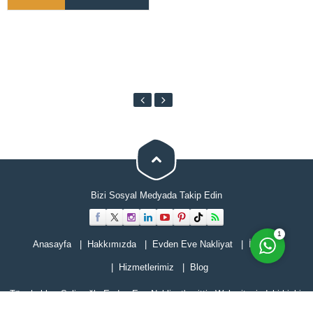
Cevap Yaz
Bizi Sosyal Medyada Takip Edin
1
Anasayfa
Hakkımızda
Evden Eve Nakliyat
İletişimi
Hizmetlerimiz
Blog
Tüm hakları Selimoğlu Evden Eve Nakliyat'a aittir. Web sitesindeki hiçbir
içerik kopyalanamaz veya kullanılamaz. Yasal Uyarı Bu web sitesinin tüm