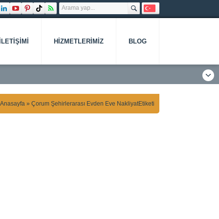
İLETIŞIMI
HIZMETLERIMIZ
BLOG
Anasayfa
»
Çorum Şehirlerarası Evden Eve NakliyatEtiketi