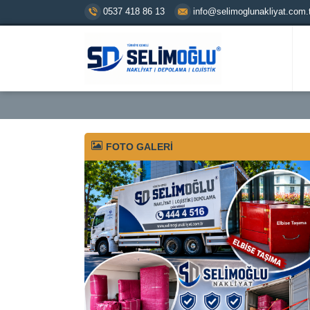
0537 418 86 13
info@selimoglunakliyat.com.t
FOTO GALERİ