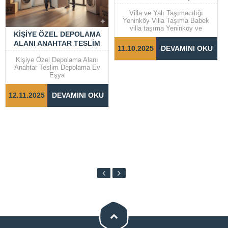
Villa ve Yalı Taşımacılığı
Yeninköy Villa Taşıma Babek
villa taşıma Yeninköy ve
KIŞIYE ÖZEL DEPOLAMA
Bebek gibi prestijli semtlerde
ALANI ANAHTAR TESLIM
yer alan villalar ve yalılarda
11.10.2025
DEVAMINI OKU
taşıma işlemleri, dikkat ve
DEPOLAMA EV EŞYA
özen gerektiren bir süreçtir.
Kişiye Özel Depolama Alanı
Taşınma sürecinin sorunsuz ve
Anahtar Teslim Depolama Ev
hızlı bir şekilde
Eşya
tamamlanabilmesi için doğru
adımların...
12.11.2025
DEVAMINI OKU
Cevap Yaz