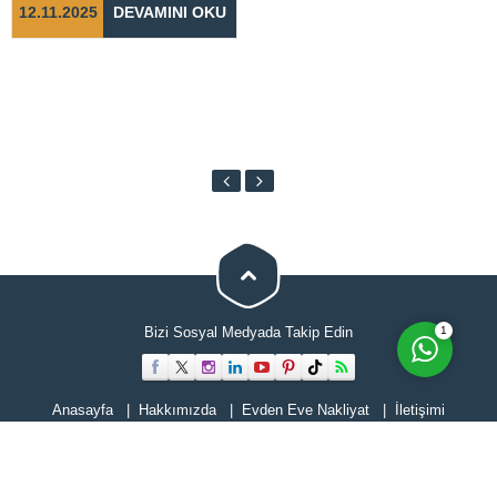
12.11.2025
DEVAMINI OKU
Cevap Yaz
1
Bizi Sosyal Medyada Takip Edin
Anasayfa
Hakkımızda
Evden Eve Nakliyat
İletişimi
Hizmetlerimiz
Blog
Tüm hakları Selimoğlu Evden Eve Nakliyat'a aittir. Web sitesindeki hiçbir