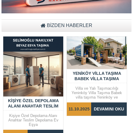
Müşteri Temsilcisi Fiyat Teklif
al
BİZDEN HABERLER
YENIKÖY VILLA TAŞIMA
BABEK VILLA TAŞIMA
Villa ve Yalı Taşımacılığı
Yeninköy Villa Taşıma Babek
villa taşıma Yeninköy ve
KIŞIYE ÖZEL DEPOLAMA
Bebek gibi prestijli semtlerde
ALANI ANAHTAR TESLIM
yer alan villalar ve yalılarda
11.10.2025
DEVAMINI OKU
taşıma işlemleri, dikkat ve
DEPOLAMA EV EŞYA
özen gerektiren bir süreçtir.
Kişiye Özel Depolama Alanı
Taşınma sürecinin sorunsuz ve
Anahtar Teslim Depolama Ev
hızlı bir şekilde
Eşya
tamamlanabilmesi için doğru
adımların...