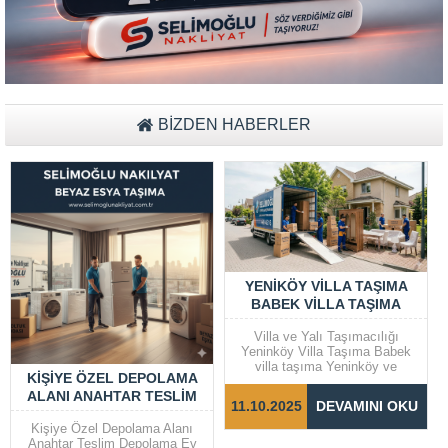
Müşteri Temsilcisi Fiyat Teklif
al
BİZDEN HABERLER
YENIKÖY VILLA TAŞIMA
BABEK VILLA TAŞIMA
Villa ve Yalı Taşımacılığı
Yeninköy Villa Taşıma Babek
villa taşıma Yeninköy ve
KIŞIYE ÖZEL DEPOLAMA
Bebek gibi prestijli semtlerde
ALANI ANAHTAR TESLIM
yer alan villalar ve yalılarda
11.10.2025
DEVAMINI OKU
taşıma işlemleri, dikkat ve
DEPOLAMA EV EŞYA
özen gerektiren bir süreçtir.
Kişiye Özel Depolama Alanı
Taşınma sürecinin sorunsuz ve
Anahtar Teslim Depolama Ev