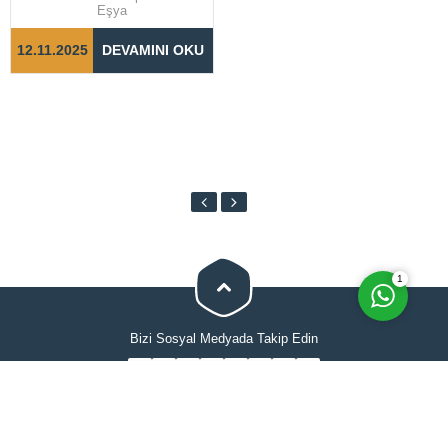
hızlı bir şekilde
Eşya
tamamlanabilmesi için doğru
adımların...
12.11.2025
DEVAMINI OKU
Cevap Yaz
1
Bizi Sosyal Medyada Takip Edin
Anasayfa
Hakkımızda
Evden Eve Nakliyat
İletişimi
Hizmetlerimiz
Blog