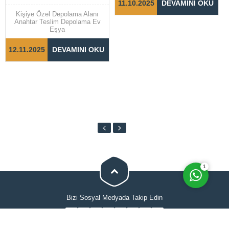
11.10.2025
DEVAMINI OKU
taşıma işlemleri, dikkat ve
DEPOLAMA EV EŞYA
özen gerektiren bir süreçtir.
Kişiye Özel Depolama Alanı
Taşınma sürecinin sorunsuz ve
Anahtar Teslim Depolama Ev
hızlı bir şekilde
Eşya
tamamlanabilmesi için doğru
adımların...
12.11.2025
DEVAMINI OKU
Cevap Yaz
1
Bizi Sosyal Medyada Takip Edin