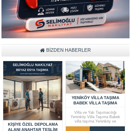
Müşteri Temsilcisi Fiyat Teklif
al
BİZDEN HABERLER
YENIKÖY VILLA TAŞIMA
BABEK VILLA TAŞIMA
Villa ve Yalı Taşımacılığı
Yeninköy Villa Taşıma Babek
villa taşıma Yeninköy ve
KIŞIYE ÖZEL DEPOLAMA
Bebek gibi prestijli semtlerde
ALANI ANAHTAR TESLIM
yer alan villalar ve yalılarda