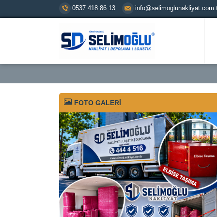
0537 418 86 13
info@selimoglunakliyat.com.t
FOTO GALERİ