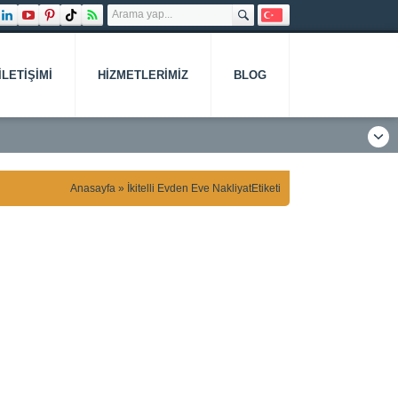
İLETIŞIMI
HIZMETLERIMIZ
BLOG
Anasayfa
»
İkitelli Evden Eve NakliyatEtiketi