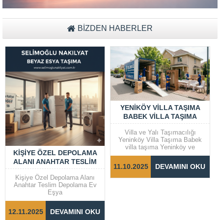
al
BİZDEN HABERLER
YENIKÖY VILLA TAŞIMA
BABEK VILLA TAŞIMA
Villa ve Yalı Taşımacılığı
Yeninköy Villa Taşıma Babek
villa taşıma Yeninköy ve
KIŞIYE ÖZEL DEPOLAMA
Bebek gibi prestijli semtlerde
ALANI ANAHTAR TESLIM
yer alan villalar ve yalılarda
11.10.2025
DEVAMINI OKU
taşıma işlemleri, dikkat ve
DEPOLAMA EV EŞYA
özen gerektiren bir süreçtir.
Kişiye Özel Depolama Alanı
Taşınma sürecinin sorunsuz ve
Anahtar Teslim Depolama Ev
hızlı bir şekilde
Eşya
tamamlanabilmesi için doğru
adımların...
12.11.2025
DEVAMINI OKU