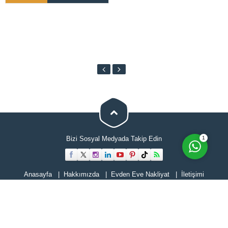
Cevap Yaz
Bizi Sosyal Medyada Takip Edin
1
Anasayfa
Hakkımızda
Evden Eve Nakliyat
İletişimi
Hizmetlerimiz
Blog
Tüm hakları Selimoğlu Evden Eve Nakliyat'a aittir. Web sitesindeki hiçbir
içerik kopyalanamaz veya kullanılamaz. .