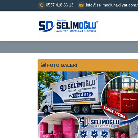
0537 418 86 13
info@selimoglunakliyat.com.t
FOTO GALERİ