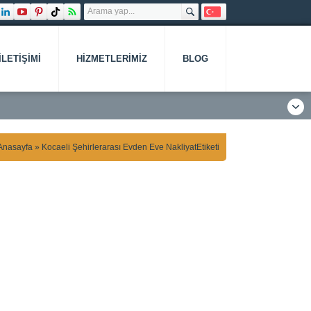
İLETIŞIMI
HIZMETLERIMIZ
BLOG
Anasayfa
»
Kocaeli Şehirlerarası Evden Eve NakliyatEtiketi