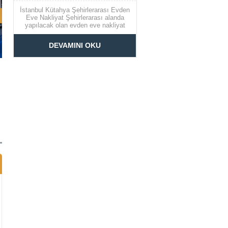
İstanbul Kütahya Şehirlerarası Evden
Eve Nakliyat Şehirlerarası alanda
yapılacak olan evden eve nakliyat
çalışmaları taşınmak isteyenler için
güvenli şekilde taşıma işlemi
DEVAMINI OKU
yapılmasını sağlamaktadır. Kaliteli ve
güvenilir hizmet almak isteyenler için
şehirlerarası evden eve nakliyat
hizmeti vermekte olan firma
İstanbul’dan Kütahya’ya...