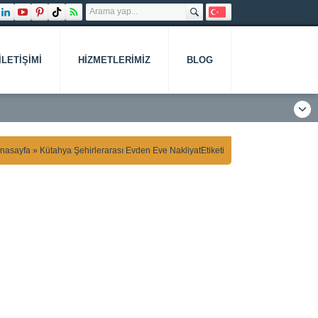
İLETIŞIMI
HIZMETLERIMIZ
BLOG
nasayfa
»
Kütahya Şehirlerarası Evden Eve NakliyatEtiketi