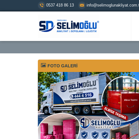
0537 418 86 13
info@selimoglunakliyat.com.t
FOTO GALERİ