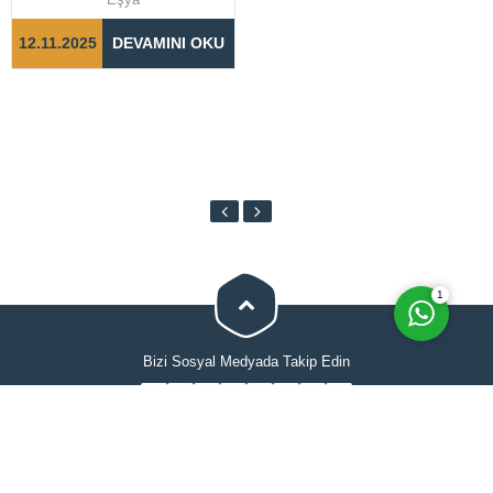
tamamlanabilmesi için doğru
adımların...
12.11.2025
DEVAMINI OKU
Cevap Yaz
1
Bizi Sosyal Medyada Takip Edin
Anasayfa
Hakkımızda
Evden Eve Nakliyat
İletişimi
Hizmetlerimiz
Blog