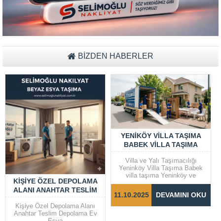
al
BİZDEN HABERLER
YENIKÖY VILLA TAŞIMA
BABEK VILLA TAŞIMA
Villa ve Yalı Taşımacılığı
Yeninköy Villa Taşıma Babek
villa taşıma Yeninköy ve
KIŞIYE ÖZEL DEPOLAMA
Bebek gibi prestijli semtlerde
ALANI ANAHTAR TESLIM
yer alan villalar ve yalılarda
11.10.2025
DEVAMINI OKU
taşıma işlemleri, dikkat ve
DEPOLAMA EV EŞYA
özen gerektiren bir süreçtir.
Kişiye Özel Depolama Alanı
Taşınma sürecinin sorunsuz ve
Anahtar Teslim Depolama Ev
hızlı bir şekilde
Eşya