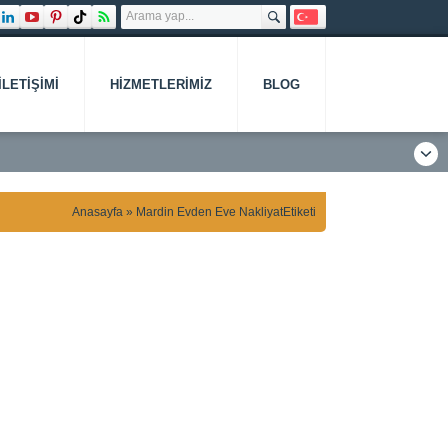
İLETIŞIMI
HIZMETLERIMIZ
BLOG
Anasayfa
»
Mardin Evden Eve NakliyatEtiketi