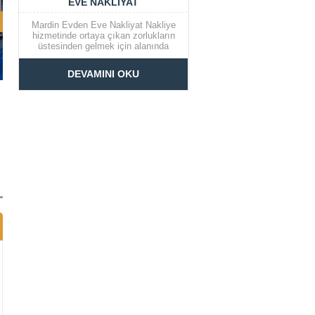
EVE NAKLIYAT
Mardin Evden Eve Nakliyat Nakliye
hizmetinde ortaya çıkan zorlukların
üstesinden gelmek için alanında
uzman isimlere danışmanız doğru bir
karar olacaktır. Bu şekilde nakliye
DEVAMINI OKU
konusunun her adımını rahatlıkla
planlamak mümkün olurken,
nakliyeden kalan zaman sizin
olacaktır. Geçmişte ev taşıma
işlemlerinin gelişigüzel...