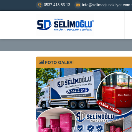
0537 418 86 13
info@selimoglunakliyat.com.t
FOTO GALERİ