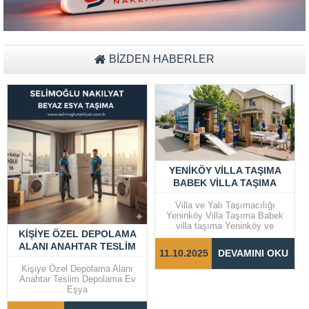
BİZDEN HABERLER
YENIKÖY VILLA TAŞIMA
BABEK VILLA TAŞIMA
Villa ve Yalı Taşımacılığı
Yeninköy Villa Taşıma Babek
villa taşıma Yeninköy ve
KIŞIYE ÖZEL DEPOLAMA
Bebek gibi prestijli semtlerde
ALANI ANAHTAR TESLIM
yer alan villalar ve yalılarda
11.10.2025
DEVAMINI OKU
taşıma işlemleri, dikkat ve
DEPOLAMA EV EŞYA
özen gerektiren bir süreçtir.
Kişiye Özel Depolama Alanı
Taşınma sürecinin sorunsuz ve
Anahtar Teslim Depolama Ev
hızlı bir şekilde
Eşya
tamamlanabilmesi için doğru
adımların...