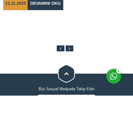
12.11.2025
DEVAMINI OKU
Cevap Yaz
1
Bizi Sosyal Medyada Takip Edin
Anasayfa
Hakkımızda
Evden Eve Nakliyat
İletişimi
Hizmetlerimiz
Blog
Tüm hakları Selimoğlu Evden Eve Nakliyat'a aittir. Web sitesindeki hiçbir