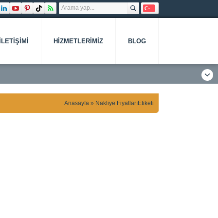
İLETIŞIMI
HIZMETLERIMIZ
BLOG
Anasayfa
»
Nakliye FiyatlarıEtiketi