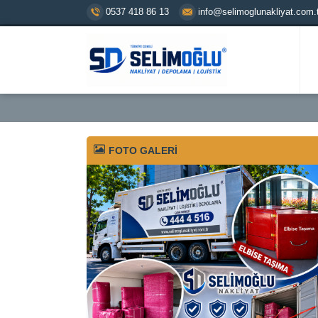
0537 418 86 13
info@selimoglunakliyat.com.t
FOTO GALERİ