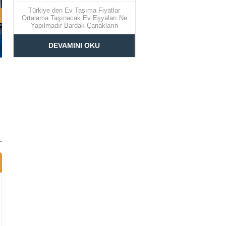
Türkiye den Ev Taşıma Fiyatlar
Ortalama Taşınacak Ev Eşyaları Ne
Yapılmadır Bardak Çanakların
Toplaması Nasıl Yapılır Elbiseler İçin
Askı dolapları Türkiye’de Ev Taşıma
DEVAMINI OKU
Fiyatları ve Taşınacak Eşyalar Ev
taşıma süreci, birçok kişi için oldukça
stresli ve zahmetli bir deneyim
olabilir....